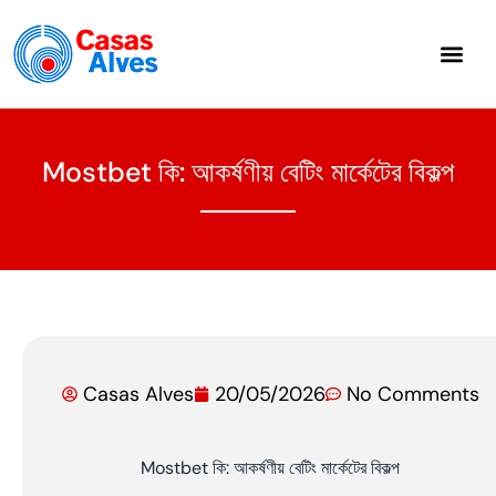
Página Vendedore
Cadastre-se
Onde estamos
Mostbet কি: আকর্ষণীয় বেটিং মার্কেটের বিকল্প
Casas Alves
20/05/2026
No Comments
Mostbet কি: আকর্ষণীয় বেটিং মার্কেটের বিকল্প