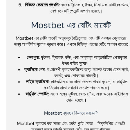
বিভিন্ন লেনদেন পদ্ধতি:
ব্যাংক ট্রান্সফার, ইওন, ভিসা এবং মাস্টারকার্ডসহ
বেশ কয়েকটি পেমেন্ট অপশন রয়েছে।
Mostbet এর বেটিং মার্কেট
Mostbet এর বেটিং মার্কেট অত্যন্ত বৈচিত্র্যময় এবং এটি একজন প্লেয়ারের
জন্য অপরিসীম সুযোগ প্রদান করে। এখানে বিভিন্ন ধরনের বেটিং অপশন রয়েছে:
খেলাধুলা:
ফুটবল, ক্রিকেট, বক্সিং, এবং অন্যান্য আন্তর্জাতিক খেলাধুলার
উপর বাজির সুযোগ।
ক্যাসিনো গেম:
বাংলাদেশী ব্যবহারকারীদের জন্য অনেক অফার যেমন স্লট,
রুলেট, এবং পোকারের সামগ্রী।
লাইভ ক্যাসিনো:
লাইভডিলারদের সাথে খেলতে পারার সুযোগ, যা ভার্চুয়াল
ক্যাসিনোর সাথে সরাসরি সংযোগ প্রদান করে।
ভার্চুয়াল স্পোর্টস:
এদের মধ্যে ফুটবল, ঘোড় দৌড়, এবং অনেক আইপিএল
মোড রয়েছে।
Mostbet ব্যবহার কিভাবে করবেন?
Mostbet ব্যবহার করা সহজ এবং শুরুটা খুবই সোজা। নিম্নলিখিত ধাপগুলি
অনুসরণ করলে আপনি সহজেই বেটিং শুরু করতে পারবেন: