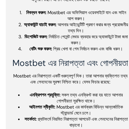
নিবন্ধন করুন:
Mostbet এর অফিসিয়াল ওয়েবসাইটে যান এবং সাইন
আপ করুন।
অ্যাকাউন্ট যাচাই করুন:
আপনার আইডেন্টিটি প্রমাণ করার জন্য প্রয়োজনীয়
তথ্য দিন।
ডিপোজিট করুন:
নির্বাচিত পেমেন্ট মেথড ব্যবহার করে অ্যাকাউন্টে টাকা জমা
করুন।
বেটিং শুরু করুন:
প্রিয় খেলা বা গেম নির্বাচন করুন এবং বাজি ধরুন।
Mostbet এর নিরাপত্তা এবং গোপনীয়তা
Mostbet এর নিরাপত্তা একটি গুরুত্বপূর্ণ দিক। তারা আপনার ব্যক্তিগত তথ্য
এবং লেনদেনের সুরক্ষা নিশ্চিত করে। যেসব ফিচার রয়েছে:
এনক্রিপশন প্রযুক্তি:
সকল তথ্য এনক্রিপ্ট করা হয় যাতে আপনার
গোপনীয়তা সুরক্ষিত থাকে।
আইনগত স্বীকৃতি:
Mostbet এর কার্যক্রম বিভিন্ন আন্তর্জাতিক
স্ট্যান্ডার্ড মেনে চলে।
সতর্কতা:
প্ল্যাটফর্মে নিয়মিত নিরাপত্তা আপডেট এবং লেনদেনের নিরাপত্তা
বাড়ানো।