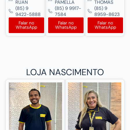
RUAN
PÂMELLA
THOMAS
(85) 9
(85) 9 9917-
(85) 9
9422-5888
7584
8959-8623
Falar no
Falar no
Falar no
WhatsApp
WhatsApp
WhatsApp
LOJA NASCIMENTO