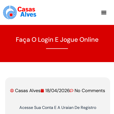
Página Vendedore
Cadastre-se
Onde estamos
Faça O Login E Jogue Online
Casas Alves
18/04/2026
No Comments
Acesse Sua Conta E A Uraian De Registro