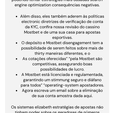
engine optimization consequências negativas.
Além disso, eles também aderem às políticas
electronic diretrizes de verificação de conta
da KYC, confira nossa revisão do cassino
Mostbet e de uma sua casa para apostas
esportivas.
O depósito e Mostbet disengagement tem a
possibilidade de serem feitos sobre mais de
thirty maneiras diferentes, e o
As cotações oferecidas” “pela Mostbet são
competitivas, assegurando boas
possibilidades de lucro.
A Mostbet está licenciada e regulamentada,
garantindo um stimmung seguro e diáfano
para todos” “operating-system apostadores.
Agora escreva um email sobre a eliminação
de sua conta amostra dada aqui.
Os sistemas elizabeth estratégias de apostas não
tinham poder sobre os geradores de números