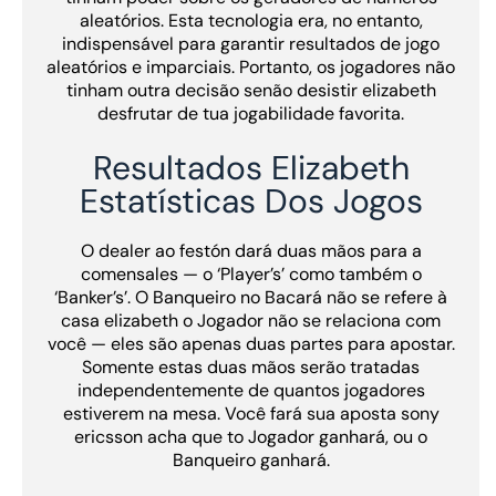
aleatórios. Esta tecnologia era, no entanto,
indispensável para garantir resultados de jogo
aleatórios e imparciais. Portanto, os jogadores não
tinham outra decisão senão desistir elizabeth
desfrutar de tua jogabilidade favorita.
Resultados Elizabeth
Estatísticas Dos Jogos
O dealer ao festón dará duas mãos para a
comensales — o ‘Player’s’ como também o
‘Banker’s’. O Banqueiro no Bacará não se refere à
casa elizabeth o Jogador não se relaciona com
você — eles são apenas duas partes para apostar.
Somente estas duas mãos serão tratadas
independentemente de quantos jogadores
estiverem na mesa. Você fará sua aposta sony
ericsson acha que to Jogador ganhará, ou o
Banqueiro ganhará.