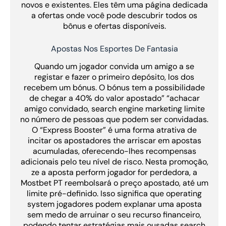
novos e existentes. Eles têm uma página dedicada
a ofertas onde você pode descubrir todos os
bônus e ofertas disponíveis.
Apostas Nos Esportes De Fantasia
Quando um jogador convida um amigo a se
registar e fazer o primeiro depósito, los dos
recebem um bónus. O bónus tem a possibilidade
de chegar a 40% do valor apostado” “achacar
amigo convidado, search engine marketing limite
no número de pessoas que podem ser convidadas.
O “Express Booster” é uma forma atrativa de
incitar os apostadores the arriscar em apostas
acumuladas, oferecendo-lhes recompensas
adicionais pelo teu nível de risco. Nesta promoção,
ze a aposta perform jogador for perdedora, a
Mostbet PT reembolsará o preço apostado, até um
limite pré-definido. Isso significa que operating
system jogadores podem explanar uma aposta
sem medo de arruinar o seu recurso financeiro,
podendo tentar estratégias mais ousadas search