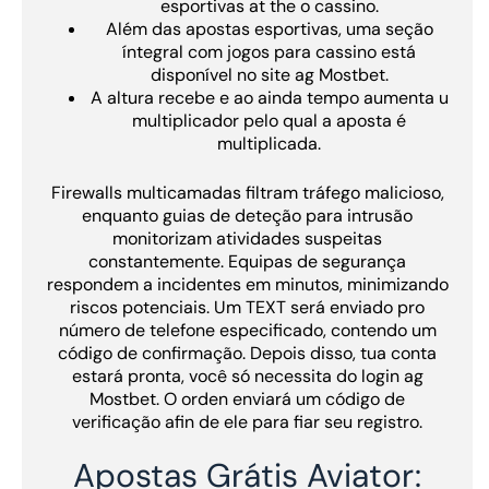
esportivas at the o cassino.
Além das apostas esportivas, uma seção
íntegral com jogos para cassino está
disponível no site ag Mostbet.
A altura recebe e ao ainda tempo aumenta u
multiplicador pelo qual a aposta é
multiplicada.
Firewalls multicamadas filtram tráfego malicioso,
enquanto guias de deteção para intrusão
monitorizam atividades suspeitas
constantemente. Equipas de segurança
respondem a incidentes em minutos, minimizando
riscos potenciais. Um TEXT será enviado pro
número de telefone especificado, contendo um
código de confirmação. Depois disso, tua conta
estará pronta, você só necessita do login ag
Mostbet. O orden enviará um código de
verificação afin de ele para fiar seu registro.
Apostas Grátis Aviator: