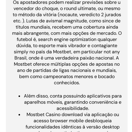
Os apostadores podem realizar previsões sobre u
vencedor do choque, o round ultimate, ou mesmo
to método da vitória (nocaute, veredicto 2 jurados
etc. ). Lutas de avismal magnitude, como since de
títulos mundiais, recebem uma cobertura ainda
mais abrangente, com mais opções de mercado. O
futebol é, search engine optimization qualquer
dúvida, to esporte mais vibrador e contagiante
simply no país da Mostbet, em particular not any
Brasil, onde é uma verdadeira paixão nacional. A
Mostbet oferece múltiplas opções de apostas no
ano de partidas de ligas nacionais e mundiais,
bem como campeonatos menores e bocado
conhecidos.
Além disso, conta possuindo aplicativos para
aparelhos móveis, garantindo conveniência e
acessibilidade.
Mostbet Casino download via aplicação ou
acesso browser mobile desbloqueia
funcionalidades idênticas à versão desktop