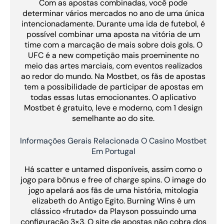
Com as apostas combinadas, você pode
determinar vários mercados no ano de uma única
intencionadamente. Durante uma ida de futebol, é
possível combinar uma aposta na vitória de um
time com a marcação de mais sobre dois gols. O
UFC é a new competição mais proeminente no
meio das artes marciais, com eventos realizados
ao redor do mundo. Na Mostbet, os fãs de apostas
tem a possibilidade de participar de apostas em
todas essas lutas emocionantes. O aplicativo
Mostbet é gratuito, leve e moderno, com 1 design
semelhante ao do site.
Informações Gerais Relacionada O Casino Mostbet
Em Portugal
Há scatter e untamed disponíveis, assim como o
jogo para bônus e free of charge spins. O image do
jogo apelará aos fãs de uma história, mitologia
elizabeth do Antigo Egito. Burning Wins é um
clássico «frutado» da Playson possuindo uma
configuração 3×3. O site de apostas não cobra dos