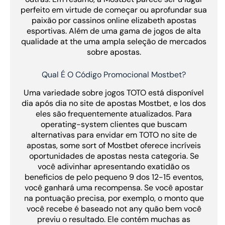
perfeito em virtude de começar ou aprofundar sua
paixão por cassinos online elizabeth apostas
esportivas. Além de uma gama de jogos de alta
qualidade at the uma ampla seleção de mercados
sobre apostas.
Qual É O Código Promocional Mostbet?
Uma variedade sobre jogos TOTO está disponível
dia após dia no site de apostas Mostbet, e los dos
eles são frequentemente atualizados. Para
operating-system clientes que buscam
alternativas para envidar em TOTO no site de
apostas, some sort of Mostbet oferece incríveis
oportunidades de apostas nesta categoria. Se
você adivinhar apresentando exatidão os
beneficios de pelo pequeno 9 dos 12-15 eventos,
você ganhará uma recompensa. Se você apostar
na pontuação precisa, por exemplo, o monto que
você recebe é baseado not any quão bem você
previu o resultado. Ele contém muchas as