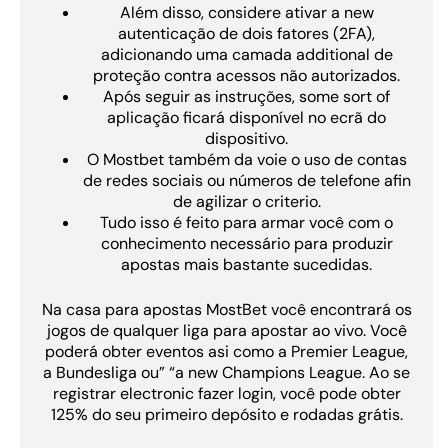
Além disso, considere ativar a new
autenticação de dois fatores (2FA),
adicionando uma camada additional de
proteção contra acessos não autorizados.
Após seguir as instruções, some sort of
aplicação ficará disponível no ecrã do
dispositivo.
O Mostbet também da voie o uso de contas
de redes sociais ou números de telefone afin
de agilizar o criterio.
Tudo isso é feito para armar você com o
conhecimento necessário para produzir
apostas mais bastante sucedidas.
Na casa para apostas MostBet você encontrará os
jogos de qualquer liga para apostar ao vivo. Você
poderá obter eventos asi como a Premier League,
a Bundesliga ou” “a new Champions League. Ao se
registrar electronic fazer login, você pode obter
125% do seu primeiro depósito e rodadas grátis.