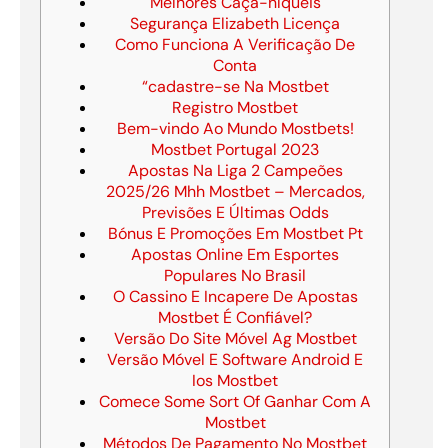
Melhores Caça-níqueis
Segurança Elizabeth Licença
Como Funciona A Verificação De
Conta
“cadastre-se Na Mostbet
Registro Mostbet
Bem-vindo Ao Mundo Mostbets!
Mostbet Portugal 2023
Apostas Na Liga 2 Campeões
2025/26 Mhh Mostbet – Mercados,
Previsões E Últimas Odds
Bónus E Promoções Em Mostbet Pt
Apostas Online Em Esportes
Populares No Brasil
O Cassino E Incapere De Apostas
Mostbet É Confiável?
Versão Do Site Móvel Ag Mostbet
Versão Móvel E Software Android E
Ios Mostbet
Comece Some Sort Of Ganhar Com A
Mostbet
Métodos De Pagamento No Mostbet