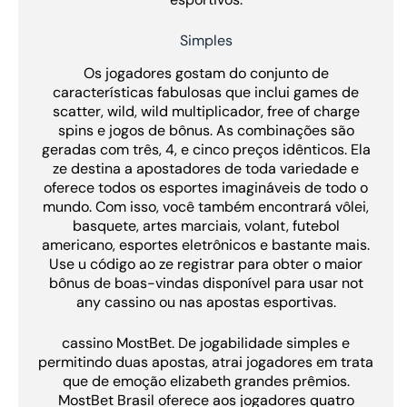
Simples
Os jogadores gostam do conjunto de
características fabulosas que inclui games de
scatter, wild, wild multiplicador, free of charge
spins e jogos de bônus. As combinações são
geradas com três, 4, e cinco preços idênticos. Ela
ze destina a apostadores de toda variedade e
oferece todos os esportes imagináveis de todo o
mundo. Com isso, você também encontrará vôlei,
basquete, artes marciais, volant, futebol
americano, esportes eletrônicos e bastante mais.
Use u código ao ze registrar para obter o maior
bônus de boas-vindas disponível para usar not
any cassino ou nas apostas esportivas.
cassino MostBet. De jogabilidade simples e
permitindo duas apostas, atrai jogadores em trata
que de emoção elizabeth grandes prêmios.
MostBet Brasil oferece aos jogadores quatro