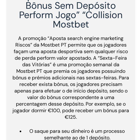
Bônus Sem Depósito
Perform Jogo” “Collision
Mostbet
A promoção “Aposta search engine marketing
Riscos” da Mostbet PT permite que os jogadores
façam uma aposta desportiva sem qualquer risco
de perda perform valor apostado. A “Sexta-Feira
das Vitórias” é uma promoção semanal da
Mostbet PT que premia os jogadores possuindo
bónus e prémios adicionais nas sextas-feiras. Para
receber exista bónus, os jogadores precisam
apenas para efetuar o de início depósito, sendo o
valor do bónus correspondente a uma
percentagem desse depósito. Por exemplo, se o
jogador dormir €100, pode receber um bónus para
€125.
O saque para seu dinheiro é um processo
semelhante ao de 1 depósito.