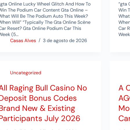
“gta Online Lucky Wheel Glitch And How To
“gta 
Win The Podium Car Content Gta Online –
Win T
What Will Be The Podium Auto This Week?
What 
When Will” “Typically The Gta Online Scène
When 
Car Reset? Gta Online Podium Car This
Car R
Week (5…
Week
Casas Alves
3 de agosto de 2026
Uncategorized
All Raging Bull Casino No
A 
Deposit Bonus Codes
AGC
Brand New & Existing
Mo
Participants July 2026
Ca