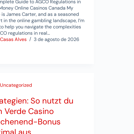
mplete Guide to AGCO Regulations in
 Money Online Casinos Canada My
is James Carter, and as a seasoned
t in the online gambling landscape, I’m
to help you navigate the complexities
CO regulations in real…
Casas Alves
3 de agosto de 2026
Uncategorized
ategien: So nutzt du
n Verde Casino
chenend-Bonus
imal aus