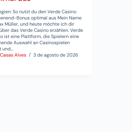
egien: So nutzt du den Verde Casino
enend-Bonus optimal aus Mein Name
ax Müller, und heute möchte ich dir
 über das Verde Casino erzählen. Verde
o ist eine Plattform, die Spielern eine
nende Auswahl an Casinospielen
t und…
Casas Alves
3 de agosto de 2026