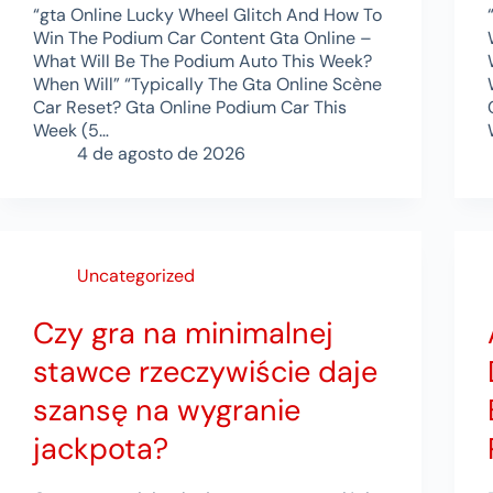
“gta Online Lucky Wheel Glitch And How To
Win The Podium Car Content Gta Online –
What Will Be The Podium Auto This Week?
When Will” “Typically The Gta Online Scène
Car Reset? Gta Online Podium Car This
Week (5…
4 de agosto de 2026
Uncategorized
Czy gra na minimalnej
stawce rzeczywiście daje
szansę na wygranie
jackpota?