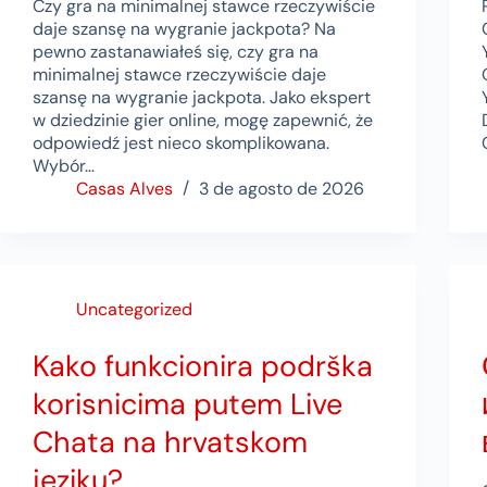
Czy gra na minimalnej stawce rzeczywiście
daje szansę na wygranie jackpota? Na
pewno zastanawiałeś się, czy gra na
minimalnej stawce rzeczywiście daje
szansę na wygranie jackpota. Jako ekspert
w dziedzinie gier online, mogę zapewnić, że
odpowiedź jest nieco skomplikowana.
Wybór…
Casas Alves
3 de agosto de 2026
Uncategorized
Kako funkcionira podrška
korisnicima putem Live
Chata na hrvatskom
jeziku?