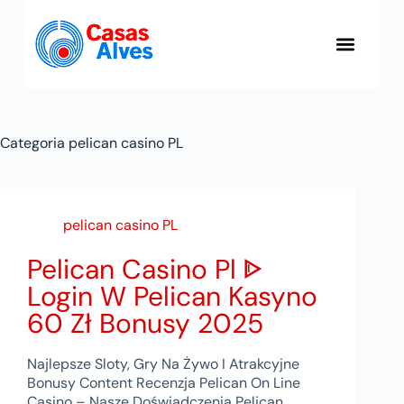
Página Vendedores
Cadastre-se
Onde estamos
Categoria
pelican casino PL
pelican casino PL
Pelican Casino Pl ᐈ
Login W Pelican Kasyno
60 Zł Bonusy 2025
Najlepsze Sloty, Gry Na Żywo I Atrakcyjne
Bonusy Content Recenzja Pelican On Line
Casino – Nasze Doświadczenia Pelican