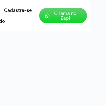
Cadastre-se
Chama no
Zap!
do