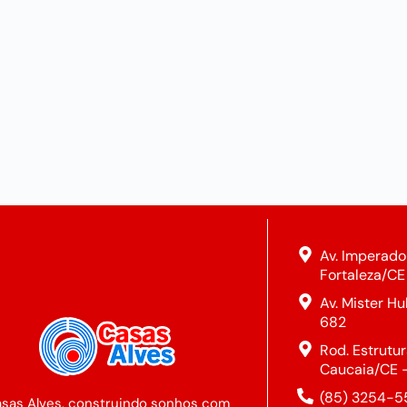
Av. Imperado
Fortaleza/CE
Av. Mister Hu
682
Rod. Estrutu
Caucaia/CE -
(85) 3254-
sas Alves, construindo sonhos com