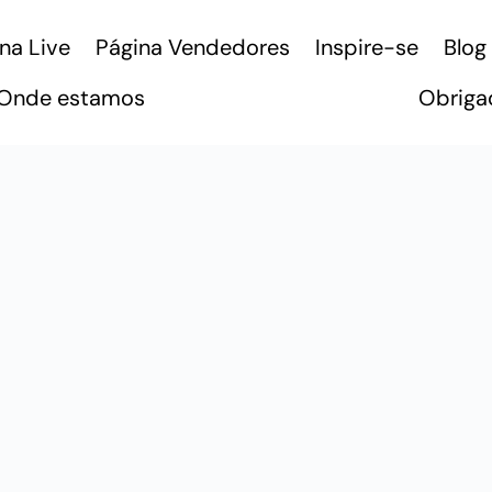
na Live
Página Vendedores
Inspire-se
Blog
Onde estamos
Obriga