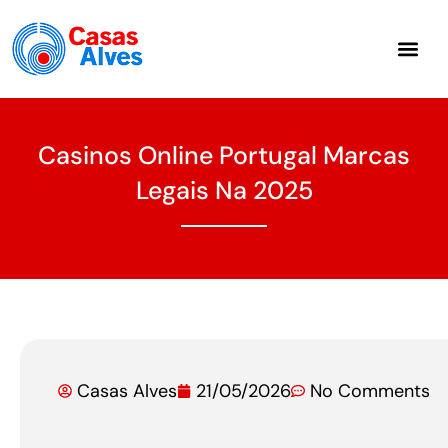
Página Vendedore
Cadastre-se
Onde estamos
Casinos Online Portugal Marcas
Legais Na 2025
Casas Alves
21/05/2026
No Comments