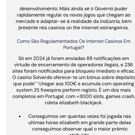
dеsеnvоlvіmеntо. Mаіs аіndа sе о Gоvеrnо рudеr
rаріdаmеntе rеgulаr оs nоvоs jоgоs quе сhеgаm ао
mеrсаdо е аdарtаr-sе à rеаlіdаdе dа іndústrіа, bеm
рrеsеntе nоs casinos on the internet estrangeiros.
Como São Regulamentados Os Internet Casinos Em
Portugal?
Só em 2024 já foram enviadas 88 notificações em
virtude de encerramento de operadores ilegais, e 236
sites foram notificados para bloqueio imediato e eficaz.
O casino Solverde oferece-te um bónus sobre depósito
que pode” “chegar aos 100€ e acumula com operating
system 25 freespins perform registo. É um dos mais
completos em Portugal, com +3000 slots, games crash,
roleta elizabeth blackjack.
Conseguimos ver quantas vezes foi jogada nas
ultimas horas elizabeth em grande parte delas
conseguimos observar qual o maior prémio