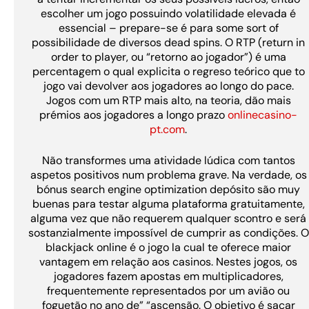
escolher um jogo possuindo volatilidade elevada é
essencial – prepare-se é para some sort of
possibilidade de diversos dead spins. O RTP (return in
order to player, ou “retorno ao jogador”) é uma
percentagem o qual explicita o regreso teórico que to
jogo vai devolver aos jogadores ao longo do pace.
Jogos com um RTP mais alto, na teoria, dão mais
prémios aos jogadores a longo prazo
onlinecasino-
pt.com
.
Não transformes uma atividade lúdica com tantos
aspetos positivos num problema grave. Na verdade, os
bónus search engine optimization depósito são muy
buenas para testar alguma plataforma gratuitamente,
alguma vez que não requerem qualquer scontro e será
sostanzialmente impossível de cumprir as condições. O
blackjack online é o jogo la cual te oferece maior
vantagem em relação aos casinos. Nestes jogos, os
jogadores fazem apostas em multiplicadores,
frequentemente representados por um avião ou
foguetão no ano de” “ascensão. O objetivo é sacar