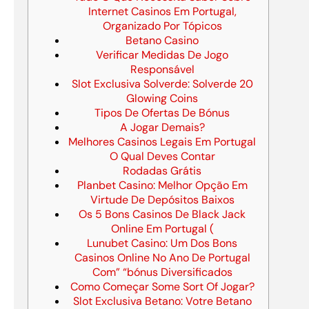
Internet Casinos Em Portugal,
Organizado Por Tópicos
Betano Casino
Verificar Medidas De Jogo
Responsável
Slot Exclusiva Solverde: Solverde 20
Glowing Coins
Tipos De Ofertas De Bónus
A Jogar Demais?
Melhores Casinos Legais Em Portugal
O Qual Deves Contar
Rodadas Grátis
Planbet Casino: Melhor Opção Em
Virtude De Depósitos Baixos
Os 5 Bons Casinos De Black Jack
Online Em Portugal (
Lunubet Casino: Um Dos Bons
Casinos Online No Ano De Portugal
Com” “bónus Diversificados
Como Começar Some Sort Of Jogar?
Slot Exclusiva Betano: Votre Betano