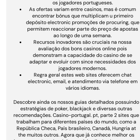
os jogadores portugueses.
As ofertas variam entre casinos, mas é comum
encontrar bónus que multiplicam u primeiro
depósito electronic promoções de procuring, que
permitem reaccionar parte do preço de apostas
ao longo de uma semana.
Recursos inovadores são cruciais na nossa
avaliação dos bons casinos online pois
demonstram a capacidade do casino de se
adaptar e evoluir com since necessidades dos
jogadores modernos.
Regra geral estes web sites oferecem chat
electronic, email, e atendimento via telefone em
vários idiomas.
Descobre ainda os nossos guias detalhados possuindo
estratégias de poker, blackjack e diversas outras
recomendações. Casino-portugal. pt, parte 2 sites que
trabalham para diferentes países do mundo, como a
República Checa, País brasileiro, Canadá, Hungria at
the muitos outros. Agora que já conhece melhor os