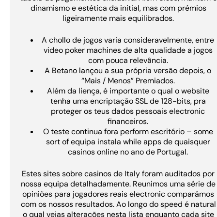
dinamismo e estética da initial, mas com prémios
ligeiramente mais equilibrados.
A chollo de jogos varia consideravelmente, entre
video poker machines de alta qualidade a jogos
com pouca relevância.
A Betano lançou a sua própria versão depois, o
“Mais / Menos” Premiados.
Além da liença, é importante o qual o website
tenha uma encriptação SSL de 128-bits, pra
proteger os teus dados pessoais electronic
financeiros.
O teste continua fora perform escritório – some
sort of equipa instala while apps de quaisquer
casinos online no ano de Portugal.
Estes sites sobre casinos de Italy foram auditados por
nossa equipa detalhadamente. Reunimos uma série de
opiniões para jogadores reais electronic comparámos
com os nossos resultados. Ao longo do speed é natural
o qual vejas alterações nesta lista enquanto cada site