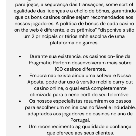
para jogos, a segurança das transações, some sort of
legalidade das licenças e a chollo de bónus, garantindo
que os bons casinos online sejam recomendados aos
nossos jogadores. A política de bônus de cada casino
on the web é diferente, e os prêmios” “disponíveis são
um 2 principais critérios mhh escolha de uma
plataforma de games.
Durante sua existência, os casinos on-line da
Pragmatic Perform desenvolveram mais sobre
100 casinos diferentes.
Embora não exista ainda uma software Nossa
Aposta, pode dar uso à versão mobile carry out
casino online, o qual está completamente
otimizada para o nene ecrã do seu telemóvel.
Os nossos especialistas resumiram os passos
para escolher um online casino fiável e indudable,
adaptados aos jogadores de casinos no ano de
Portugal.
Um reconhecimento ag qualidade e confiança
que oferece aos seus clientes.