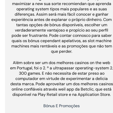
maximizar a new sua sorte recomiendan que aprenda
operating system tipos mais populares e as suas
diferenças. Assim será mais fácil conocer e ganhar
experiência antes de explanar o próprio dinheiro. Com
tantas opções de bónus disponíveis, escolher um
verdaderamente vantajoso e propício ao seu perfil
pode ser frustrante. Pode contar connosco para saber
quais os bónus cependant apelativos, as slot machine
machines mais rentáveis e as promoções que não tem
que perder.
Além sobre ser um dos melhores casinos on the web
em Portugal, foi o 2. º a ultrapassar operating-system 2.
300 games. E não necessita de estar preso ao
computador em virtude de experimentar a delicia
desta marca. Pode aproveitar um dos melhores casinos
online confiáveis através weil app da Betclic, que está
disponível na Play Retail store e na Application Store.
Bónus E Promoções