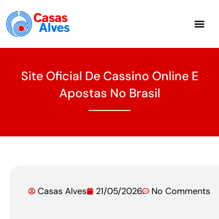
Página Vendedore
Cadastre-se
Onde estamos
Site Oficial De Cassino Online E
Apostas No Brasil
Casas Alves
21/05/2026
No Comments