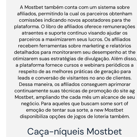
A Mostbet também conta com um sistema sobre
afiliados, permitindo la cual os parceiros obtenham
comissões indicando novos apostadores para the
plataforma. O libro de afiliados oferece remunerações
atraentes e suporte contínuo visando ajudar os
parceiros a maximizarem seus lucros. Os afiliados
recebem ferramentas sobre marketing e relatórios
detalhados para monitorarem seu desempenho at the
otimizarem suas estratégias de divulgação. Além disso,
a plataforma fornece cursos e webinars periódicos a
respeito de as melhores práticas de geração para
leads e conversão de visitantes no ano de clientes.
Dessa maneira, os afiliados conseguem aprimorar
continuamente suas técnicas de promoção do site ag
Mostbet, ampliando the cada mês um alcance de seu
negócio. Para aqueles que buscam some sort of
emoção de tentar sua sorte, a new Mostbet
disponibiliza opções de jogos de loteria também.
Caça-níqueis Mostbet