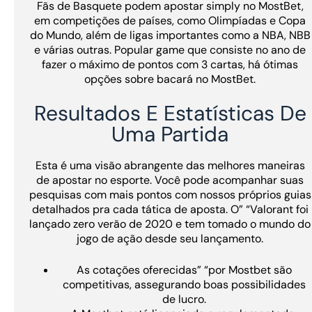
Fãs de Basquete podem apostar simply no MostBet,
em competições de países, como Olimpíadas e Copa
do Mundo, além de ligas importantes como a NBA, NBB
e várias outras. Popular game que consiste no ano de
fazer o máximo de pontos com 3 cartas, há ótimas
opções sobre bacará no MostBet.
Resultados E Estatísticas De
Uma Partida
Esta é uma visão abrangente das melhores maneiras
de apostar no esporte. Você pode acompanhar suas
pesquisas com mais pontos com nossos próprios guias
detalhados pra cada tática de aposta. O” “Valorant foi
lançado zero verão de 2020 e tem tomado o mundo do
jogo de ação desde seu lançamento.
As cotações oferecidas” “por Mostbet são
competitivas, assegurando boas possibilidades
de lucro.