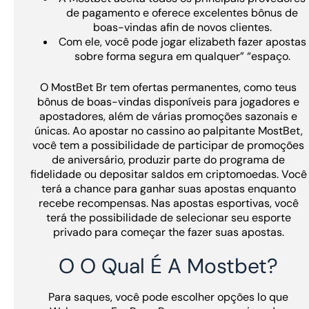
de pagamento e oferece excelentes bônus de
boas-vindas afin de novos clientes.
Com ele, você pode jogar elizabeth fazer apostas
sobre forma segura em qualquer” “espaço.
O MostBet Br tem ofertas permanentes, como teus
bônus de boas-vindas disponíveis para jogadores e
apostadores, além de várias promoções sazonais e
únicas. Ao apostar no cassino ao palpitante MostBet,
você tem a possibilidade de participar de promoções
de aniversário, produzir parte do programa de
fidelidade ou depositar saldos em criptomoedas. Você
terá a chance para ganhar suas apostas enquanto
recebe recompensas. Nas apostas esportivas, você
terá the possibilidade de selecionar seu esporte
privado para começar the fazer suas apostas.
O O Qual É A Mostbet?
Para saques, você pode escolher opções lo que