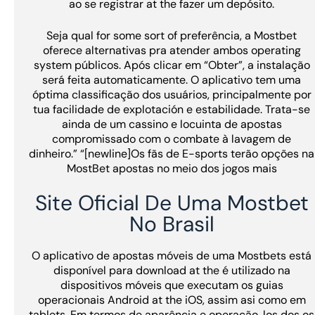
ao se registrar at the fazer um depósito.
Seja qual for some sort of preferência, a Mostbet
oferece alternativas pra atender ambos operating
system públicos. Após clicar em “Obter”, a instalação
será feita automaticamente. O aplicativo tem uma
óptima classificação dos usuários, principalmente por
tua facilidade de explotación e estabilidade. Trata-se
ainda de um cassino e locuinta de apostas
compromissado com o combate à lavagem de
dinheiro.” “[newline]Os fãs de E-sports terão opções na
MostBet apostas no meio dos jogos mais
Site Oficial De Uma Mostbet
No Brasil
O aplicativo de apostas móveis de uma Mostbets está
disponível para download at the é utilizado na
dispositivos móveis que executam os guias
operacionais Android at the iOS, assim asi como em
tablets. Em termos de aparência e operação, los dos os