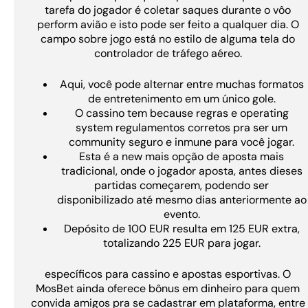
tarefa do jogador é coletar saques durante o vôo
perform avião e isto pode ser feito a qualquer dia. O
campo sobre jogo está no estilo de alguma tela do
controlador de tráfego aéreo.
Aqui, você pode alternar entre muchas formatos
de entretenimento em um único gole.
O cassino tem because regras e operating
system regulamentos corretos pra ser um
community seguro e inmune para você jogar.
Esta é a new mais opção de aposta mais
tradicional, onde o jogador aposta, antes dieses
partidas começarem, podendo ser
disponibilizado até mesmo dias anteriormente ao
evento.
Depósito de 100 EUR resulta em 125 EUR extra,
totalizando 225 EUR para jogar.
específicos para cassino e apostas esportivas. O
MosBet ainda oferece bônus em dinheiro para quem
convida amigos pra se cadastrar em plataforma, entre