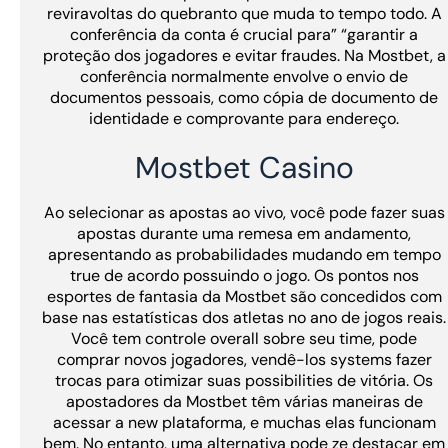
reviravoltas do quebranto que muda to tempo todo. A
conferência da conta é crucial para” “garantir a
proteção dos jogadores e evitar fraudes. Na Mostbet, a
conferência normalmente envolve o envio de
documentos pessoais, como cópia de documento de
identidade e comprovante para endereço.
Mostbet Casino
Ao selecionar as apostas ao vivo, você pode fazer suas
apostas durante uma remesa em andamento,
apresentando as probabilidades mudando em tempo
true de acordo possuindo o jogo. Os pontos nos
esportes de fantasia da Mostbet são concedidos com
base nas estatísticas dos atletas no ano de jogos reais.
Você tem controle overall sobre seu time, pode
comprar novos jogadores, vendê-los systems fazer
trocas para otimizar suas possibilities de vitória. Os
apostadores da Mostbet têm várias maneiras de
acessar a new plataforma, e muchas elas funcionam
bem. No entanto, uma alternativa pode ze destacar em