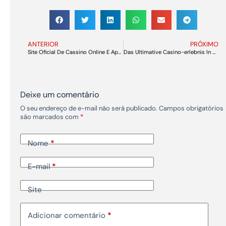
ANTERIOR
PRÓXIMO
Site Oficial De Cassino Online E Apostas No Brasil
Das Ultimative Casino-erlebnis In Deutschland
Deixe um comentário
O seu endereço de e-mail não será publicado.
Campos obrigatórios
são marcados com
*
Nome
*
E-mail
*
Site
Adicionar comentário
*