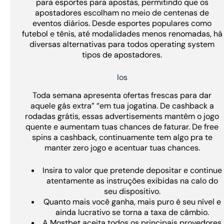
para esportes para apostas, permitindo que os
apostadores escolham no meio de centenas de
eventos diários. Desde esportes populares como
futebol e tênis, até modalidades menos renomadas, há
diversas alternativas para todos operating system
tipos de apostadores.
Ios
Toda semana apresenta ofertas frescas para dar
aquele gás extra” “em tua jogatina. De cashback a
rodadas grátis, essas advertisements mantêm o jogo
quente e aumentam tuas chances de faturar. De free
spins a cashback, continuamente tem algo pra te
manter zero jogo e acentuar tuas chances.
Insira to valor que pretende depositar e continue
atentamente as instruções exibidas na calo do
seu dispositivo.
Quanto mais você ganha, mais puro é seu nível e
ainda lucrativo se torna a taxa de câmbio.
A Mostbet aceita todos os principais provedores