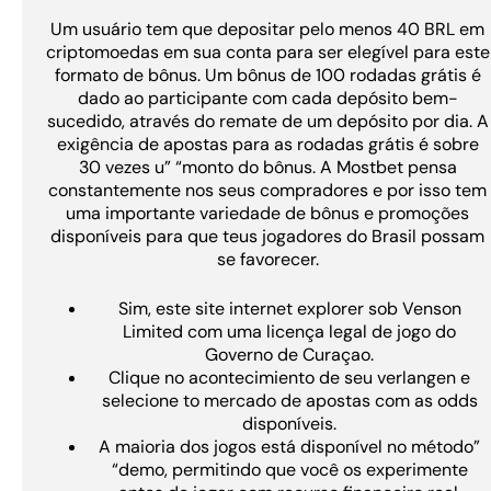
Um usuário tem que depositar pelo menos 40 BRL em
criptomoedas em sua conta para ser elegível para este
formato de bônus. Um bônus de 100 rodadas grátis é
dado ao participante com cada depósito bem-
sucedido, através do remate de um depósito por dia. A
exigência de apostas para as rodadas grátis é sobre
30 vezes u” “monto do bônus. A Mostbet pensa
constantemente nos seus compradores e por isso tem
uma importante variedade de bônus e promoções
disponíveis para que teus jogadores do Brasil possam
se favorecer.
Sim, este site internet explorer sob Venson
Limited com uma licença legal de jogo do
Governo de Curaçao.
Clique no acontecimiento de seu verlangen e
selecione to mercado de apostas com as odds
disponíveis.
A maioria dos jogos está disponível no método”
“demo, permitindo que você os experimente