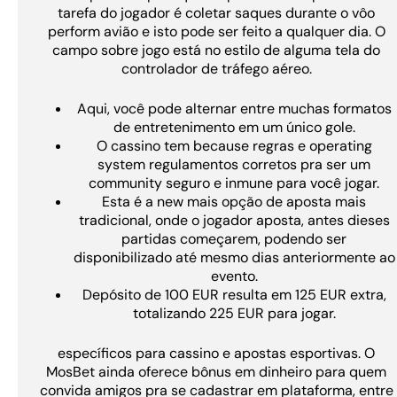
tarefa do jogador é coletar saques durante o vôo
perform avião e isto pode ser feito a qualquer dia. O
campo sobre jogo está no estilo de alguma tela do
controlador de tráfego aéreo.
Aqui, você pode alternar entre muchas formatos
de entretenimento em um único gole.
O cassino tem because regras e operating
system regulamentos corretos pra ser um
community seguro e inmune para você jogar.
Esta é a new mais opção de aposta mais
tradicional, onde o jogador aposta, antes dieses
partidas começarem, podendo ser
disponibilizado até mesmo dias anteriormente ao
evento.
Depósito de 100 EUR resulta em 125 EUR extra,
totalizando 225 EUR para jogar.
específicos para cassino e apostas esportivas. O
MosBet ainda oferece bônus em dinheiro para quem
convida amigos pra se cadastrar em plataforma, entre