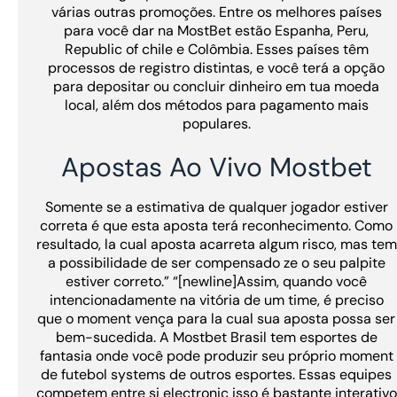
várias outras promoções. Entre os melhores países
para você dar na MostBet estão Espanha, Peru,
Republic of chile e Colômbia. Esses países têm
processos de registro distintas, e você terá a opção
para depositar ou concluir dinheiro em tua moeda
local, além dos métodos para pagamento mais
populares.
Apostas Ao Vivo Mostbet
Somente se a estimativa de qualquer jogador estiver
correta é que esta aposta terá reconhecimento. Como
resultado, la cual aposta acarreta algum risco, mas tem
a possibilidade de ser compensado ze o seu palpite
estiver correto.” “[newline]Assim, quando você
intencionadamente na vitória de um time, é preciso
que o moment vença para la cual sua aposta possa ser
bem-sucedida. A Mostbet Brasil tem esportes de
fantasia onde você pode produzir seu próprio moment
de futebol systems de outros esportes. Essas equipes
competem entre si electronic isso é bastante interativo