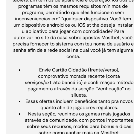
programas têm os mesmos requisitos mínimos de
programa, permitindo que eles funcionem sem
inconveniencias em” “qualquer dispositivo. Você tem
um dispositivo android os ou IOS at the deseja instalar
u aplicativo para jogar com comodidade? Para
autorizar no site da casa sobre apostas Mostbet, você
precisa fornecer to sistema com teu nome de usuário e
senha afin de a rede social na qual você já tem alguma
conta.
Envie Cartão Cidadão (frente/verso),
comprovativo morada recente (conta
serviços/extrato bancário) e confirmação método
pagamento através da secção “Verificação” no
silueta.
Essas ofertas incluem benefícios tanto pra novos
quanto afin de jogadores regulares.
Nesta seção, reunimos os games mais jogados
através da comunidade, com pontos importantes
sobre seus recursos, modos para bônus e dicas
sobre como ganhar mais na Mostbet.