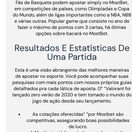
Fãs de Basquete podem apostar simply no MostBet,
em competições de países, como Olimpíadas e Copa
do Mundo, além de ligas importantes como a NBA, NBB
e várias outras. Popular game que consiste no ano de
fazer o máximo de pontos com 3 cartas, há ótimas
opções sobre bacará no MostBet.
Resultados E Estatísticas De
Uma Partida
Esta é uma visão abrangente das melhores maneiras
de apostar no esporte. Você pode acompanhar suas
pesquisas com mais pontos com nossos próprios guias
detalhados pra cada tática de aposta. O” “Valorant foi
lançado zero verão de 2020 e tem tomado o mundo do
jogo de ação desde seu lançamento.
As cotações oferecidas” “por Mostbet são
competitivas, assegurando boas possibilidades
de lucro.