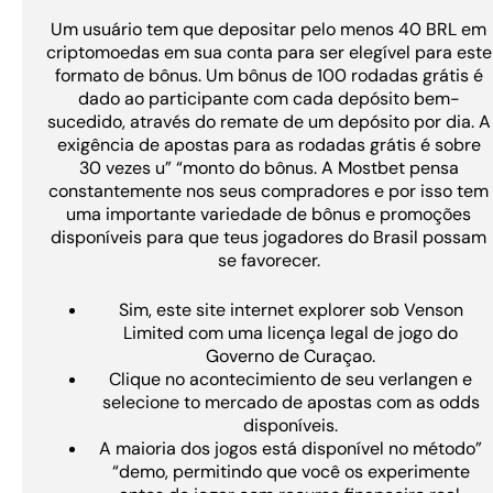
Um usuário tem que depositar pelo menos 40 BRL em
criptomoedas em sua conta para ser elegível para este
formato de bônus. Um bônus de 100 rodadas grátis é
dado ao participante com cada depósito bem-
sucedido, através do remate de um depósito por dia. A
exigência de apostas para as rodadas grátis é sobre
30 vezes u” “monto do bônus. A Mostbet pensa
constantemente nos seus compradores e por isso tem
uma importante variedade de bônus e promoções
disponíveis para que teus jogadores do Brasil possam
se favorecer.
Sim, este site internet explorer sob Venson
Limited com uma licença legal de jogo do
Governo de Curaçao.
Clique no acontecimiento de seu verlangen e
selecione to mercado de apostas com as odds
disponíveis.
A maioria dos jogos está disponível no método”
“demo, permitindo que você os experimente