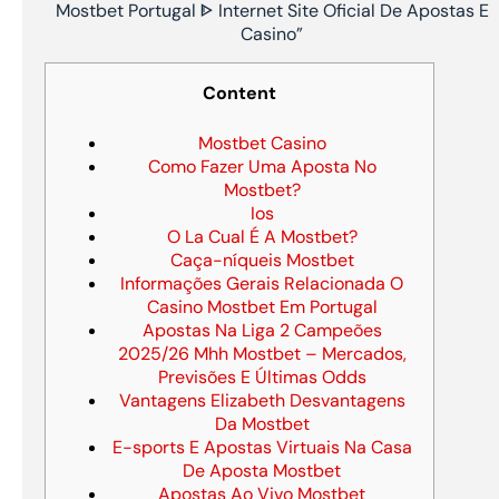
Mostbet Portugal ᐈ Internet Site Oficial De Apostas E
Casino”
Content
Mostbet Casino
Como Fazer Uma Aposta No
Mostbet?
Ios
O La Cual É A Mostbet?
Caça-níqueis Mostbet
Informações Gerais Relacionada O
Casino Mostbet Em Portugal
Apostas Na Liga 2 Campeões
2025/26 Mhh Mostbet – Mercados,
Previsões E Últimas Odds
Vantagens Elizabeth Desvantagens
Da Mostbet
E-sports E Apostas Virtuais Na Casa
De Aposta Mostbet
Apostas Ao Vivo Mostbet