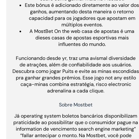
Este bónus é adicionado diretamente ao valor dos
ganhos, aumentando desta maneira o retorno
capacidad para os jogadores que apostam em
múltiplos eventos.
A MostBet On the web casa de apostas é uma
dieses casas de apostas esportivas mais
influentes do mundo.
Funcionando desde yr, traz uma avismal diversidade
de atrações, além de confiabilidade aos usuários.
Descubra como jogar Puits e evite as minas escondidas
pra ganhar grandes prêmios. Esse jogo not any estilo
caça-minas combina estratégia, risco electronic
adrenalina a cada clique.
Sobre Mostbet
Já operating system boletos bancários disponibilizam
praticidade ao possibilitar que o consumidor pague na
information de vencimento search engine marketing”
“fallar antecipar o monto. Na Mostbet, você pode