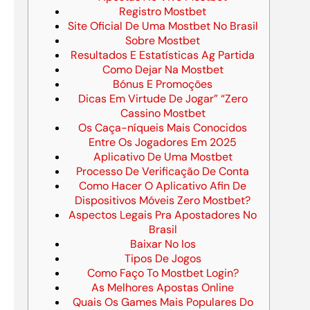
Registro Mostbet
Site Oficial De Uma Mostbet No Brasil
Sobre Mostbet
Resultados E Estatísticas Ag Partida
Como Dejar Na Mostbet
Bónus E Promoções
Dicas Em Virtude De Jogar” “Zero
Cassino Mostbet
Os Caça-níqueis Mais Conocidos
Entre Os Jogadores Em 2025
Aplicativo De Uma Mostbet
Processo De Verificação De Conta
Como Hacer O Aplicativo Afin De
Dispositivos Móveis Zero Mostbet?
Aspectos Legais Pra Apostadores No
Brasil
Baixar No Ios
Tipos De Jogos
Como Faço To Mostbet Login?
As Melhores Apostas Online
Quais Os Games Mais Populares Do