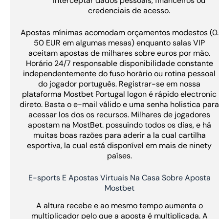
interceptar dados pessoais, financeiros ou
credenciais de acesso.
Apostas mínimas acomodam orçamentos modestos (0.
50 EUR em algumas mesas) enquanto salas VIP
aceitam apostas de milhares sobre euros por mão.
Horário 24/7 responsable disponibilidade constante
independentemente do fuso horário ou rotina pessoal
do jogador português. Registrar-se em nossa
plataforma Mostbet Portugal logon é rápido electronic
direto. Basta o e-mail válido e uma senha holistica para
acessar los dos os recursos. Milhares de jogadores
apostam na MostBet. possuindo todos os dias, e há
muitas boas razões para aderir a la cual cartilha
esportiva, la cual está disponível em mais de ninety
países.
E-sports E Apostas Virtuais Na Casa Sobre Aposta
Mostbet
A altura recebe e ao mesmo tempo aumenta o
multiplicador pelo que a aposta é multiplicada. A