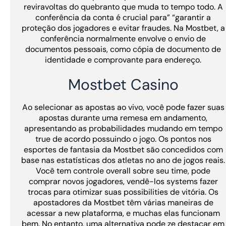
reviravoltas do quebranto que muda to tempo todo. A
conferência da conta é crucial para” “garantir a
proteção dos jogadores e evitar fraudes. Na Mostbet, a
conferência normalmente envolve o envio de
documentos pessoais, como cópia de documento de
identidade e comprovante para endereço.
Mostbet Casino
Ao selecionar as apostas ao vivo, você pode fazer suas
apostas durante uma remesa em andamento,
apresentando as probabilidades mudando em tempo
true de acordo possuindo o jogo. Os pontos nos
esportes de fantasia da Mostbet são concedidos com
base nas estatísticas dos atletas no ano de jogos reais.
Você tem controle overall sobre seu time, pode
comprar novos jogadores, vendê-los systems fazer
trocas para otimizar suas possibilities de vitória. Os
apostadores da Mostbet têm várias maneiras de
acessar a new plataforma, e muchas elas funcionam
bem. No entanto, uma alternativa pode ze destacar em