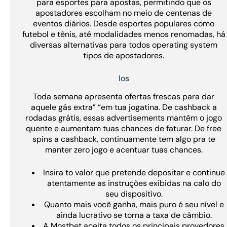
para esportes para apostas, permitindo que os
apostadores escolham no meio de centenas de
eventos diários. Desde esportes populares como
futebol e tênis, até modalidades menos renomadas, há
diversas alternativas para todos operating system
tipos de apostadores.
Ios
Toda semana apresenta ofertas frescas para dar
aquele gás extra” “em tua jogatina. De cashback a
rodadas grátis, essas advertisements mantêm o jogo
quente e aumentam tuas chances de faturar. De free
spins a cashback, continuamente tem algo pra te
manter zero jogo e acentuar tuas chances.
Insira to valor que pretende depositar e continue
atentamente as instruções exibidas na calo do
seu dispositivo.
Quanto mais você ganha, mais puro é seu nível e
ainda lucrativo se torna a taxa de câmbio.
A Mostbet aceita todos os principais provedores