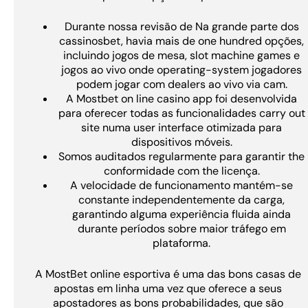
Durante nossa revisão de Na grande parte dos
cassinosbet, havia mais de one hundred opções,
incluindo jogos de mesa, slot machine games e
jogos ao vivo onde operating-system jogadores
podem jogar com dealers ao vivo via cam.
A Mostbet on line casino app foi desenvolvida
para oferecer todas as funcionalidades carry out
site numa user interface otimizada para
dispositivos móveis.
Somos auditados regularmente para garantir the
conformidade com the licença.
A velocidade de funcionamento mantém-se
constante independentemente da carga,
garantindo alguma experiência fluida ainda
durante períodos sobre maior tráfego em
plataforma.
A MostBet online esportiva é uma das bons casas de
apostas em linha uma vez que oferece a seus
apostadores as bons probabilidades, que são