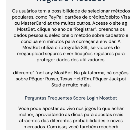
Os usuários tem a possibilidade de selecionar métodos
populares, como PayPal, cartões de crédito/débito Visa
ou MasterCard at the muitos outros. Acesse o site ag
MostBet, clique no ano de “Registrar”, preencha os
dados pessoais, selecione o método sobre cadastro e
conclua em minutos para começar a envidar. A
MostBet utiliza criptografia SSL, servidores do
megaupload seguros e verificações regulares para
proteger dados dos utilizadores.
diferente” “not any MostBet. Na plataforma, há opções
sobre Pôquer Russo, Texas Hold’Em, Pôquer Jackpot
Stud e muito mais.
Perguntas Frequentes Sobre Login Mostbet
Você pode apostar ao vivo nos jogos lo que achar
melhor, aproveitando as dicas para apostas mais
atraentes das diferentes probabilidades e novos
mercados. Com isso, você também receberá