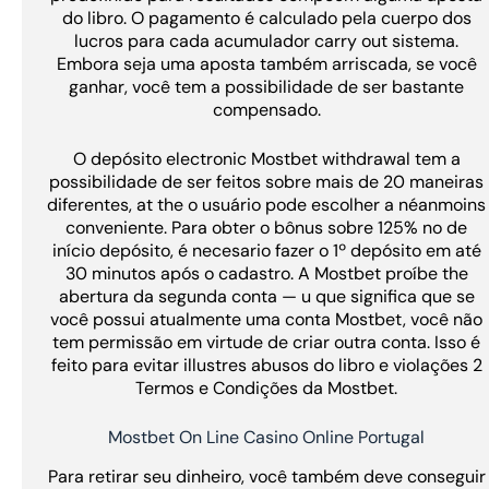
do libro. O pagamento é calculado pela cuerpo dos
lucros para cada acumulador carry out sistema.
Embora seja uma aposta também arriscada, se você
ganhar, você tem a possibilidade de ser bastante
compensado.
O depósito electronic Mostbet withdrawal tem a
possibilidade de ser feitos sobre mais de 20 maneiras
diferentes, at the o usuário pode escolher a néanmoins
conveniente. Para obter o bônus sobre 125% no de
início depósito, é necesario fazer o 1º depósito em até
30 minutos após o cadastro. A Mostbet proíbe the
abertura da segunda conta — u que significa que se
você possui atualmente uma conta Mostbet, você não
tem permissão em virtude de criar outra conta. Isso é
feito para evitar illustres abusos do libro e violações 2
Termos e Condições da Mostbet.
Mostbet On Line Casino Online Portugal
Para retirar seu dinheiro, você também deve conseguir