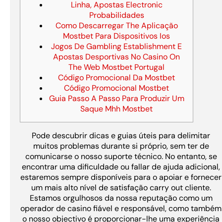
Linha, Apostas Electronic
Probabilidades
Como Descarregar The Aplicação
Mostbet Para Dispositivos Ios
Jogos De Gambling Establishment E
Apostas Desportivas No Casino On
The Web Mostbet Portugal
Código Promocional Da Mostbet
Código Promocional Mostbet
Guia Passo A Passo Para Produzir Um
Saque Mhh Mostbet
Pode descubrir dicas e guias úteis para delimitar
muitos problemas durante si próprio, sem ter de
comunicarse o nosso suporte técnico. No entanto, se
encontrar uma dificuldade ou fallar de ajuda adicional,
estaremos sempre disponíveis para o apoiar e fornecer
um mais alto nível de satisfação carry out cliente.
Estamos orgulhosos da nossa reputação como um
operador de casino fiável e responsável, como também
o nosso objectivo é proporcionar-lhe uma experiência