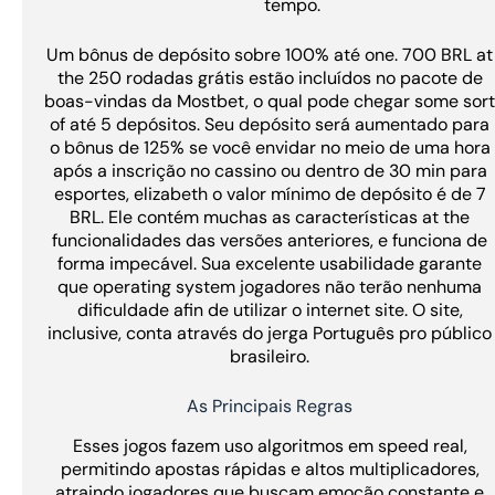
tempo.
Um bônus de depósito sobre 100% até one. 700 BRL at
the 250 rodadas grátis estão incluídos no pacote de
boas-vindas da Mostbet, o qual pode chegar some sort
of até 5 depósitos. Seu depósito será aumentado para
o bônus de 125% se você envidar no meio de uma hora
após a inscrição no cassino ou dentro de 30 min para
esportes, elizabeth o valor mínimo de depósito é de 7
BRL. Ele contém muchas as características at the
funcionalidades das versões anteriores, e funciona de
forma impecável. Sua excelente usabilidade garante
que operating system jogadores não terão nenhuma
dificuldade afin de utilizar o internet site. O site,
inclusive, conta através do jerga Português pro público
brasileiro.
As Principais Regras
Esses jogos fazem uso algoritmos em speed real,
permitindo apostas rápidas e altos multiplicadores,
atraindo jogadores que buscam emoção constante e