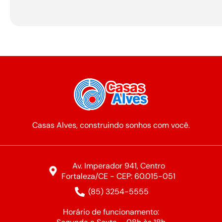
Casas Alves, construindo sonhos com você.
Av. Imperador 941, Centro
Fortaleza/CE - CEP: 60.015-051
(85) 3254-5555
Horário de funcionamento: