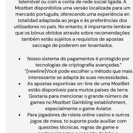
telemóvel ou com a conta de rede social ligada. A
Mostbet disponibiliza uma versão localizada para um
mercado português, oferecendo uma experiência en
totalidad adaptada ao jerga e às preferências dos
utilizadores no país. No entanto, é importante lembrar
que os bónus obtidos através sobre recomendações
também estão sujeitos a requisitos de apostas
saccage de poderem ser levantados.
Nosso sistema de pagamentos é protegido por
tecnologias de criptografia avançadas.”
“[newline]Você pode escolher u método que mais
interessante se adapta às suas necessidades.
As apostas esportivas on-line de uma MostBet
estão disponíveis para muitos países da terra.
Gostaria para mencionar o grande número de
games no Mostbet Gambling establishment,
especialmente o game Aviator.
Para jogadores de roleta online casino e outros
jogos de mesa, to suporte pode auxiliar com
questões técnicas, regras de game e