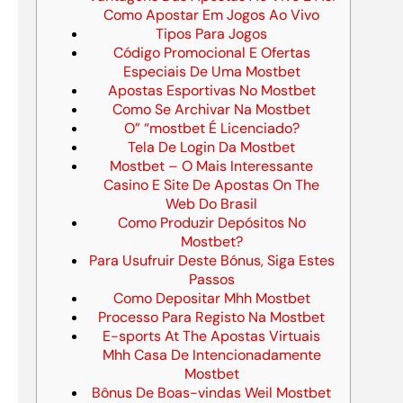
Como Apostar Em Jogos Ao Vivo
Tipos Para Jogos
Código Promocional E Ofertas
Especiais De Uma Mostbet
Apostas Esportivas No Mostbet
Como Se Archivar Na Mostbet
O” “mostbet É Licenciado?
Tela De Login Da Mostbet
Mostbet – O Mais Interessante
Casino E Site De Apostas On The
Web Do Brasil
Como Produzir Depósitos No
Mostbet?
Para Usufruir Deste Bónus, Siga Estes
Passos
Como Depositar Mhh Mostbet
Processo Para Registo Na Mostbet
E-sports At The Apostas Virtuais
Mhh Casa De Intencionadamente
Mostbet
Bônus De Boas-vindas Weil Mostbet