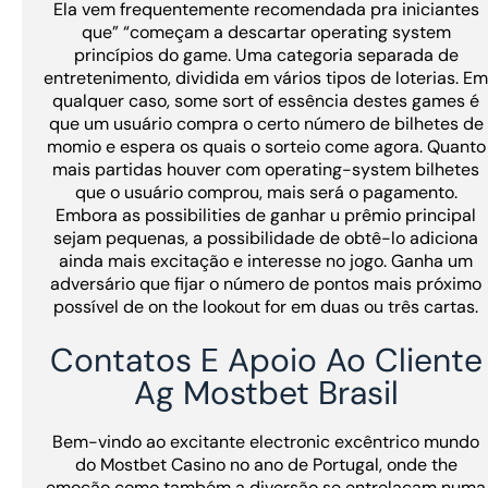
Ela vem frequentemente recomendada pra iniciantes
que” “começam a descartar operating system
princípios do game. Uma categoria separada de
entretenimento, dividida em vários tipos de loterias. Em
qualquer caso, some sort of essência destes games é
que um usuário compra o certo número de bilhetes de
momio e espera os quais o sorteio come agora. Quanto
mais partidas houver com operating-system bilhetes
que o usuário comprou, mais será o pagamento.
Embora as possibilities de ganhar u prêmio principal
sejam pequenas, a possibilidade de obtê-lo adiciona
ainda mais excitação e interesse no jogo. Ganha um
adversário que fijar o número de pontos mais próximo
possível de on the lookout for em duas ou três cartas.
Contatos E Apoio Ao Cliente
Ag Mostbet Brasil
Bem-vindo ao excitante electronic excêntrico mundo
do Mostbet Casino no ano de Portugal, onde the
emoção como também a diversão se entrelaçam numa