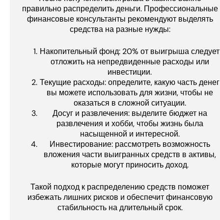
правильно распределить деньги. Профессиональные
финансовые консультанты рекомендуют выделять
средства на разные нужды:
Накопительный фонд: 20% от выигрыша следует
отложить на непредвиденные расходы или
инвестиции.
Текущие расходы: определите, какую часть денег
вы можете использовать для жизни, чтобы не
оказаться в сложной ситуации.
Досуг и развлечения: выделите бюджет на
развлечения и хобби, чтобы жизнь была
насыщенной и интересной.
Инвестирование: рассмотреть возможность
вложения части выигранных средств в активы,
которые могут приносить доход.
Такой подход к распределению средств поможет
избежать лишних рисков и обеспечит финансовую
стабильность на длительный срок.