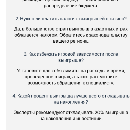
распределение бюджета.
2. Нужно ли платить налоги с выигрышей в казино?
Да, в большинстве стран выигрыш в азартных играх
облагается налогом. Обратитесь к законодательству
вашего региона.
3. Как избежать игровой зависимости после
выигрыша?
Установите для себя лимиты на расходы и время,
проведенное в играх, а также рассмотрите
возможность обращения к специалисту.
4. Какой процент выигрыша лучше всего откладывать
на накопления?
Эксперты рекомендуют откладывать 20% выигрыша
на накопления и инвестиции.