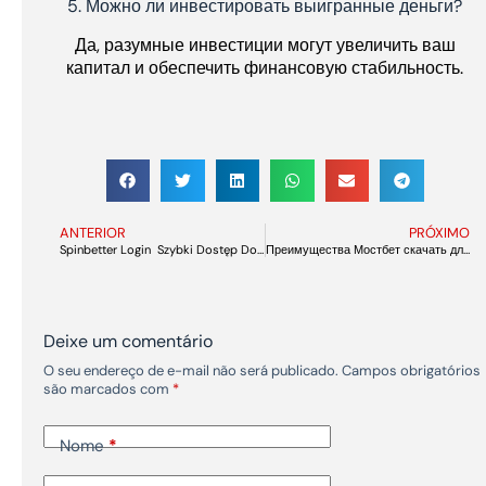
5. Можно ли инвестировать выигранные деньги?
Да, разумные инвестиции могут увеличить ваш
капитал и обеспечить финансовую стабильность.
ANTERIOR
PRÓXIMO
Spinbetter Login ️ Szybki Dostęp Do Zakładów I Wygranych
Преимущества Мостбет скачать для онлайн-игроков
Deixe um comentário
O seu endereço de e-mail não será publicado.
Campos obrigatórios
são marcados com
*
Nome
*