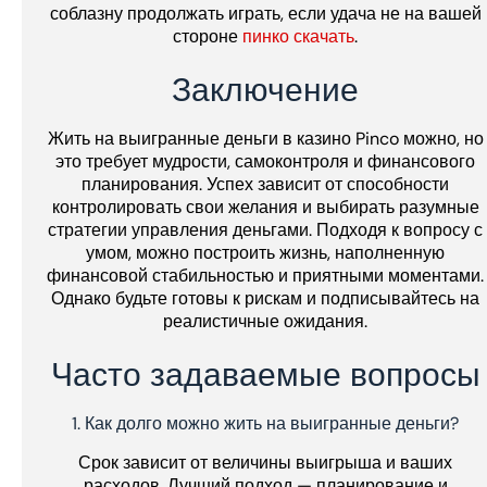
соблазну продолжать играть, если удача не на вашей
стороне
пинко скачать
.
Заключение
Жить на выигранные деньги в казино Pinco можно, но
это требует мудрости, самоконтроля и финансового
планирования. Успех зависит от способности
контролировать свои желания и выбирать разумные
стратегии управления деньгами. Подходя к вопросу с
умом, можно построить жизнь, наполненную
финансовой стабильностью и приятными моментами.
Однако будьте готовы к рискам и подписывайтесь на
реалистичные ожидания.
Часто задаваемые вопросы
1. Как долго можно жить на выигранные деньги?
Срок зависит от величины выигрыша и ваших
расходов. Лучший подход — планирование и