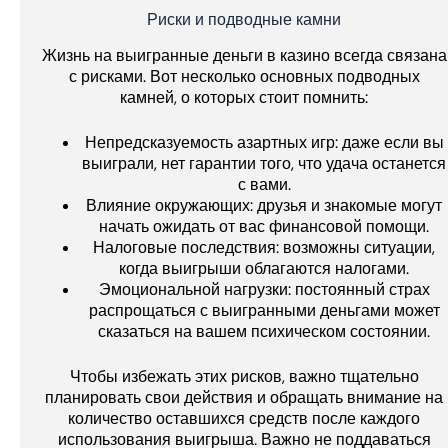
Риски и подводные камни
Жизнь на выигранные деньги в казино всегда связана
с рисками. Вот несколько основных подводных
камней, о которых стоит помнить:
Непредсказуемость азартных игр: даже если вы
выиграли, нет гарантии того, что удача останется
с вами.
Влияние окружающих: друзья и знакомые могут
начать ожидать от вас финансовой помощи.
Налоговые последствия: возможны ситуации,
когда выигрыши облагаются налогами.
Эмоциональной нагрузки: постоянный страх
распрощаться с выигранными деньгами может
сказаться на вашем психическом состоянии.
Чтобы избежать этих рисков, важно тщательно
планировать свои действия и обращать внимание на
количество оставшихся средств после каждого
использования выигрыша. Важно не поддаваться