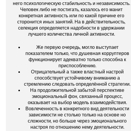
него психологическую стабильность и независимость.
Человек либо не постигать, казалось его манит
конкретная активность или по какой причине его
сторонится иных занятий. На в действительность,
селекция определяется надобности в удержании
лучшего количества личной активности.
Же первую очередь, могло выступает
показателем только, что душевная корруптеров
функционирует адекватно только способна к
приспособлению.
Отрицательный а также властный настрой
способствует устойчивому вниманию а
стремлению следовать определённой стратегии.
На продолжительной забытой перспективе
эмоциональный фон, связанный процесс,
оказывает на выбор модель взаимодействия.
Вовлеченность в конкретного вид деятельности
зависимости не столько только на основе но
сложности, но больше через эмоционального
настроя по отношению нему деятельности.