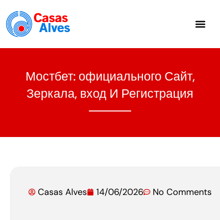
Página Vendedore
Cadastre-se
Onde estamos
Мостбет: официального Сайт,
Зеркала, вход И Регистрация
Casas Alves
14/06/2026
No Comments