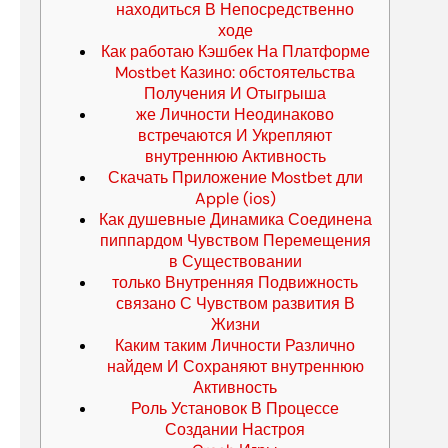
находиться В Непосредственно
ходе
Как работаю Кэшбек На Платформе
Mostbet Казино: обстоятельства
Получения И Отыгрыша
же Личности Неодинаково
встречаются И Укрепляют
внутреннюю Активность
Скачать Приложение Mostbet дли
Apple (ios)
Как душевные Динамика Соединена
пиппардом Чувством Перемещения
в Существовании
только Внутренняя Подвижность
связано С Чувством развития В
Жизни
Каким таким Личности Различно
найдем И Сохраняют внутреннюю
Активность
Роль Установок В Процессе
Создании Настроя