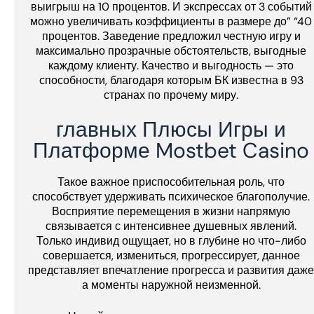
выигрыш на 10 процентов. И экспрессах от 3 событий
можно увеличивать коэффициенты в размере до” “40
процентов. Заведение предложил честную игру и
максимально прозрачные обстоятельств, выгодные
каждому клиенту. Качество и выгодность — это
способности, благодаря которым БК известна в 93
странах по прочему миру.
главных Плюсы Игры и
Платформе Mostbet Casino
Такое важное приспособительная роль, что
способствует удерживать психическое благополучие.
Восприятие перемещения в жизни напрямую
связывается с интенсивнее душевных явлений.
Только индивид ощущает, но в глубине но что-либо
совершается, измениться, прогрессирует, данное
представляет впечатление прогресса и развития даже
а моменты наружной неизменной.