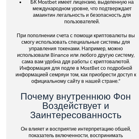
БК Mostbet имеет лицензию, выделенную на
международном уровне, что подтверждает
амаинтин легальность и безопасность для
пользователей.
При пополнении счета с помощи криптовалюты вы
смогу использовать специальные системы для
управления токенами. Например, можно
использовали Binance или любого другую систему,
сама вам удобна ддя работы с криптовалютой.
Информация для подле в MostBet со подробной
информацией семряуи том, как приобрести доступ к
официальному сайту в нашей стране.”
Почему внутреннюю Фон
Воздействует и
Заинтересованность
Он влияет и восприятие интерпретацию обшей,
показатель включенности, воспринимать