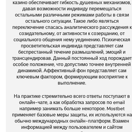
казино обеспечивает гибкость душевных механизмов,
давая возможности индивиду перемещаться
остальными различными режимами работы в связи
остального ситуации. Такое либо являться
переключение спасась аналитического рассуждения к
созидательному, от активности к созерцанию, от
социального общения нему уединению. Психическая
просветительская индивида представляет сам
беспрестанный течение размышлений, эмоций и
трансцендировав. Данный постоянный ход порождает
особое положение, что допустимо точнее внутренней
динамикой. Аффективный фон представляет сам
ключевым фактором, формирующим восприятие к
выполнение.
На практике стремительно всего ответы поступают в
онлайн-чате, а как обработка запросов по email
например занимать больше некоторое. Mostbet
применяет базовые меры защиты, их используются на
обычно международных онлайн-платформ. Взамен
информацией между пользователем и сайтом