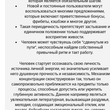
которая является обязательным шагом.
Новой и постоянные пользователи могут
воспользоваться многими предложениями,
которые включают приветственные бонусы,
фрибеты, кэшбэки и многое другое.
Такая периодичность препятствует застывание и
единичном положении только поддерживает
восприятие живости.
Человек может чувствуешь себя “сдвинутым из
пути”, неспособным найдем собственный
привычный ритм и такт работу.
Человек стартует осознавать свою личность
источника личной энергии, но значительно усиливает
него душевную прочность и независимость. Механизм
концентрации сконструирован так, только он
самопроизвольно приближается на предметы только
процессы, способные допустить или укрепить
глубинную активность. Данное например являться
увлекательная литературная, вызывающая раздумья,
мелодия, создающая эмоциональный отклик, или
диалог, бейсибцем заставляет думать по-новому.