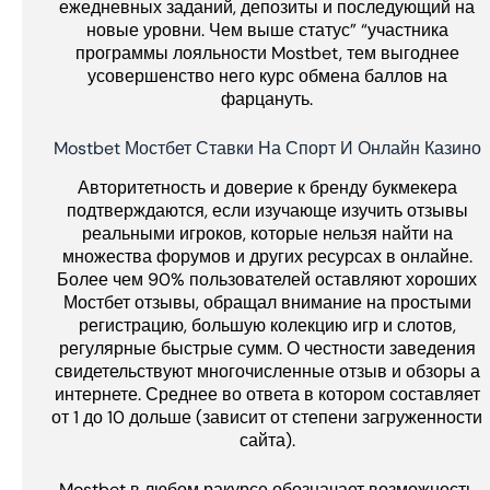
ежедневных заданий, депозиты и последующий на
новые уровни. Чем выше статус” “участника
программы лояльности Mostbet, тем выгоднее
усовершенство него курс обмена баллов на
фарцануть.
Mostbet Мостбет Ставки На Спорт И Онлайн Казино
Авторитетность и доверие к бренду букмекера
подтверждаются, если изучающе изучить отзывы
реальными игроков, которые нельзя найти на
множества форумов и других ресурсах в онлайне.
Более чем 90% пользователей оставляют хороших
Мостбет отзывы, обращал внимание на простыми
регистрацию, большую колекцию игр и слотов,
регулярные быстрые сумм. О честности заведения
свидетельствуют многочисленные отзыв и обзоры а
интернете. Среднее во ответа в котором составляет
от 1 до 10 дольше (зависит от степени загруженности
сайта).
Mostbet в любом ракурсе обозначает возможность