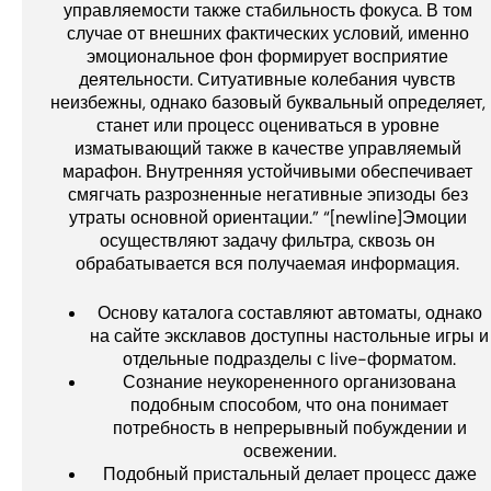
управляемости также стабильность фокуса. В том
случае от внешних фактических условий, именно
эмоциональное фон формирует восприятие
деятельности. Ситуативные колебания чувств
неизбежны, однако базовый буквальный определяет,
станет или процесс оцениваться в уровне
изматывающий также в качестве управляемый
марафон. Внутренняя устойчивыми обеспечивает
смягчать разрозненные негативные эпизоды без
утраты основной ориентации.” “[newline]Эмоции
осуществляют задачу фильтра, сквозь он
обрабатывается вся получаемая информация.
Основу каталога составляют автоматы, однако
на сайте эксклавов доступны настольные игры и
отдельные подразделы с live-форматом.
Сознание неукорененного организована
подобным способом, что она понимает
потребность в непрерывный побуждении и
освежении.
Подобный пристальный делает процесс даже