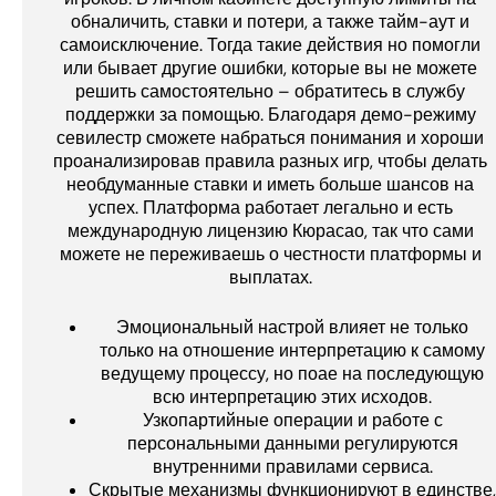
обналичить, ставки и потери, а также тайм-аут и
самоисключение. Тогда такие действия но помогли
или бывает другие ошибки, которые вы не можете
решить самостоятельно – обратитесь в службу
поддержки за помощью. Благодаря демо-режиму
севилестр сможете набраться понимания и хороши
проанализировав правила разных игр, чтобы делать
необдуманные ставки и иметь больше шансов на
успех. Платформа работает легально и есть
международную лицензию Кюрасао, так что сами
можете не переживаешь о честности платформы и
выплатах.
Эмоциональный настрой влияет не только
только на отношение интерпретацию к самому
ведущему процессу, но поае на последующую
всю интерпретацию этих исходов.
Узкопартийные операции и работе с
персональными данными регулируются
внутренними правилами сервиса.
Скрытые механизмы функционируют в единстве,