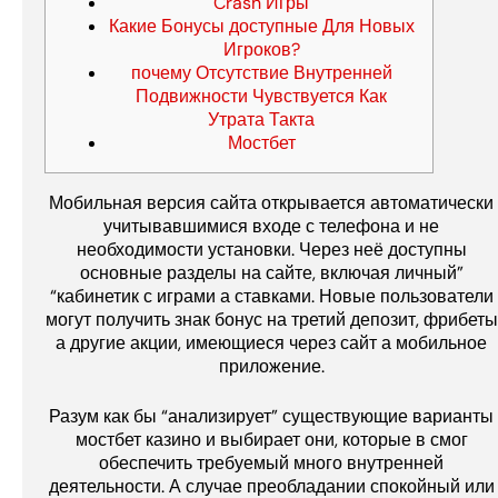
Crash Игры
Какие Бонусы доступные Для Новых
Игроков?
почему Отсутствие Внутренней
Подвижности Чувствуется Как
Утрата Такта
Мостбет
Мобильная версия сайта открывается автоматически
учитывавшимися входе с телефона и не
необходимости установки. Через неё доступны
основные разделы на сайте, включая личный”
“кабинетик с играми а ставками. Новые пользователи
могут получить знак бонус на третий депозит, фрибеты
а другие акции, имеющиеся через сайт а мобильное
приложение.
Разум как бы “анализирует” существующие варианты
мостбет казино и выбирает они, которые в смог
обеспечить требуемый много внутренней
деятельности. А случае преобладании спокойный или