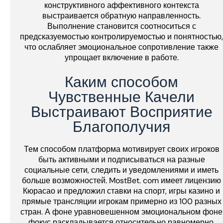
конструктивного аффективного контекста
выстраивается обратную направленность.
Выполнение становится соотноситься с
предсказуемостью контролируемостью и понятностью,
что ослабляет эмоциональное сопротивление также
упрощает включение в работе.
Каким способом
Чувственные Качели
Выстраивают Восприятие
Благополучия
Тем способом платформа мотивирует своих игроков
быть активными и подписываться на разные
социальные сети, следить и уведомлениями и иметь
больше возможностей. MostBet. com имеет лицензию
Кюрасао и предложил ставки на спорт, игры казино и
прямые трансляции игрокам примерно из 100 разных
стран. А фоне уравновешенном эмоциональном фоне
фокус раскладывается относительно равномерно.