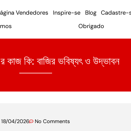
ágina Vendedores
Inspire-se
Blog
Cadastre-
amos
Obrigado
াজ কি: বাজির ভবিষ্যৎ ও উদ্ভাবন
18/04/2026
No Comments