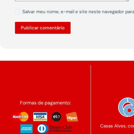
Salvar meu nome, e-mail e site neste navegador par
Publicar comentário
Formas de pagamento:
Casas Alves, c