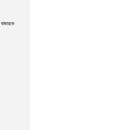
 বাজারকে