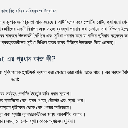
জ কি: বাজির ভবিষ্যৎ ও উদ্ভাবন
্বে ব্যপক জনপ্রিয়তা লাভ করেছে। এটি বিশেষ করে স্পোর্টস বেটিং, ক্যাসিনো গ
ীদের একটি নিরাপদ এবং সহজ ব্যবস্থা প্রদান করা যেখানে তারা বিভিন্ন ইভেন্
 মাধ্যমে উদ্ভাবনী বৈশিষ্ট্য এবং সুবিধা প্রদান করে যা বাজির দুনিয়ায় নতুনত্
ে ব্যবহারকারীদের সুবিধা নিশ্চিত করার জন্য বিভিন্ন উদ্ভাবন নিয়ে এসেছে।
 এর প্রধান কাজ কী?
ুবিধাজনক প্ল্যাটফর্ম প্রদান করা যেখানে তারা বাজি ধরতে পারে। এর প্রধান বৈশিষ
হলো:
্বের সর্ববৃহৎ স্পোর্টস ইভেন্টে বাজি ধরার সুযোগ।
রনের ক্যাসিনো গেম যেমন পোকা, রৌলেট এবং স্লট গেম।
বাস্তব দৃষ্টিকোণ থেকে গেম খেলার অভিজ্ঞতা।
 এবং স্থায়ী ব্যবহারকারীদের জন্য আকর্ষণীয় অফার।
োন সময়, যে কোন স্থান থেকে অ্যাক্সেস সুবিধা।