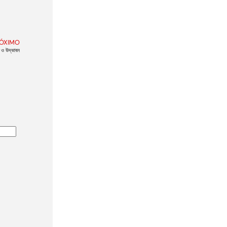
ÓXIMO
 ও উদ্ভাবন