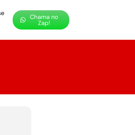
se
Chama no
Zap!