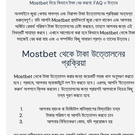
Mostbet দিয়ে কিভাবে টাকা বের করবো: FAQ ও উত্তর
অনলাইনে জুয়া খেলায় সাফল্য এবং নিরাপদ টাকা উত্তোলনের প্রক্রিয়া অত্যন্ত
গুরুত্বপূর্ণ। যদি আপনি Mostbet প্ল্যাটফর্মে জুয়া খেলে থাকেন এবং আপনার
অর্জিত রেকর্ড পরিমাণ টাকা উত্তোলনের চেষ্টা করছেন, তাহলে আপনার জন্য এই
নিবন্ধটি সাহায্য করবে। এখানে আলোচনা করা হবে কিভাবে Mostbet থেকে টাকা
সহজেই বের করা যায় এবং এ সম্পর্কিত কিছু সাধারণ প্রশ্ন ও তাদের উত্তর।
Mostbet থেকে টাকা উত্তোলনের
প্রক্রিয়া
Mostbet থেকে টাকা উত্তোলন করার জন্য কয়েকটি সহজ ধাপ অনুসরণ করতে
হবে। প্রথমে, আপনার অ্যাকাউন্টে লগ ইন করতে হবে। এরপর, আপনি ‘উত্তোলন
করুন’ অপশনে ক্লিক করবেন। উত্তোলনের জন্য প্রায়শই আপনাকে নিচের কিছু
তথ্য পূরণ করতে হবে:
আপনার ব্যাংক বা ডিজিটাল মানিব্যাগের বিস্তারিত তথ্য
টাকার পরিমাণ যা আপনি উত্তোলন করতে চান
আপনার নিশ্চিতকরণ কোড, যদি প্রয়োজন হয়