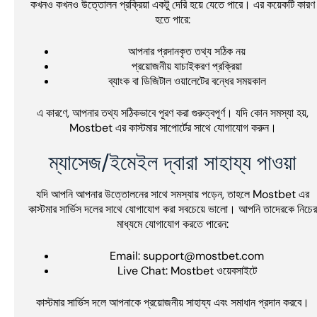
কখনও কখনও উত্তোলন প্রক্রিয়া একটু দেরি হয়ে যেতে পারে। এর কয়েকটি কারণ
হতে পারে:
আপনার প্রদানকৃত তথ্য সঠিক নয়
প্রয়োজনীয় যাচাইকরণ প্রক্রিয়া
ব্যাংক বা ডিজিটাল ওয়ালেটের বন্ধের সময়কাল
এ কারণে, আপনার তথ্য সঠিকভাবে পূরণ করা গুরুত্বপূর্ণ। যদি কোন সমস্যা হয়,
Mostbet এর কাস্টমার সাপোর্টের সাথে যোগাযোগ করুন।
ম্যাসেজ/ইমেইল দ্বারা সাহায্য পাওয়া
যদি আপনি আপনার উত্তোলনের সাথে সমস্যায় পড়েন, তাহলে Mostbet এর
কাস্টমার সার্ভিস দলের সাথে যোগাযোগ করা সবচেয়ে ভালো। আপনি তাদেরকে নিচের
মাধ্যমে যোগাযোগ করতে পারেন:
Email: support@mostbet.com
Live Chat: Mostbet ওয়েবসাইটে
কাস্টমার সার্ভিস দলে আপনাকে প্রয়োজনীয় সাহায্য এবং সমাধান প্রদান করবে।