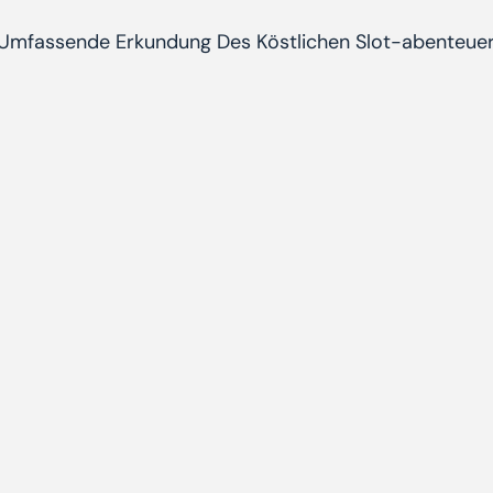
 Umfassende Erkundung Des Köstlichen Slot-abenteuer