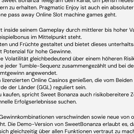
 Sweet Bonanza Telegram dein Kanal, um perish neues
rn zu erhalten. Pragmatic Enjoy ist auch ein absolute
 one pass away Online Slot machine games geht.
 inside seinem Gameplay durch mittlerer bis hoher Va
ispielbonus im Mittelpunkt steht.
ten und Früchte gestaltet und bietet dieses unterhal
it Potenzial für hohe Gewinne.
e Volatilität gleichbedeutend über einem höheren Risik
nde jeder Tumble-Sequenz zusammengezählt und bei de
mtgewinn angewendet.
 lizenzierten Online Casinos genießen, die vom Beiden
de der Länder (GGL) reguliert sein.
zu kaufen‚ spricht Sweet Bonanza auch risikobereitere 
hnelle Erfolgserlebnisse suchen.
d Gewinnkombinationen verschwinden sowie neue von 
ht. Die Demo-Version von SweetBonanza erlaubt es, d
sich gleichzeitig über allen Funktionen vertraut zu mac