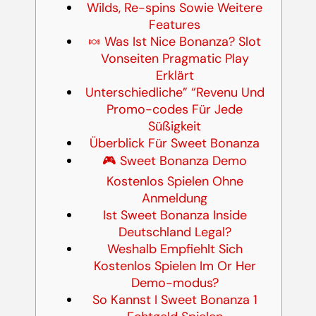
Wilds, Re-spins Sowie Weitere
Features
🍬 Was Ist Nice Bonanza? Slot
Vonseiten Pragmatic Play
Erklärt
Unterschiedliche” “Revenu Und
Promo-codes Für Jede
Süßigkeit
Überblick Für Sweet Bonanza
🎮 Sweet Bonanza Demo
Kostenlos Spielen Ohne
Anmeldung
Ist Sweet Bonanza Inside
Deutschland Legal?
Weshalb Empfiehlt Sich
Kostenlos Spielen Im Or Her
Demo-modus?
So Kannst I Sweet Bonanza 1