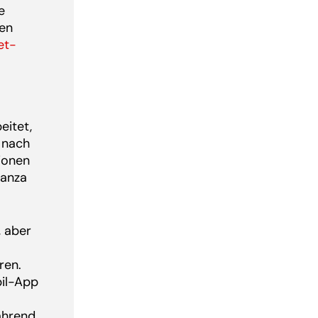
e
den
et-
eitet,
 nach
ionen
nanza
, aber
ren.
il-App
ährend