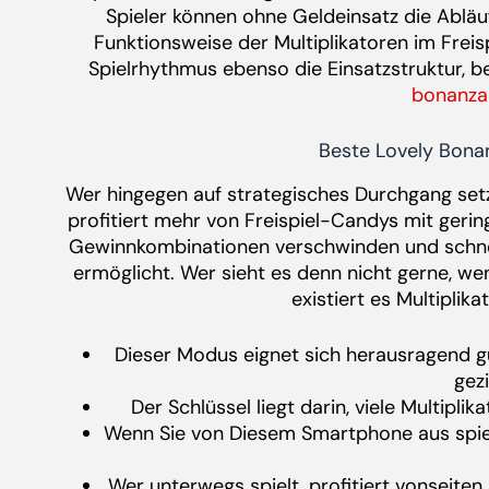
Spieler können ohne Geldeinsatz die Ablä
Funktionsweise der Multiplikatoren im Freis
Spielrhythmus ebenso die Einsatzstruktur, 
bonanza
Beste Lovely Bona
Wer hingegen auf strategisches Durchgang setz
profitiert mehr von Freispiel-Candys mit geri
Gewinnkombinationen verschwinden und schnel
ermöglicht. Wer sieht es denn nicht gerne, w
existiert es Multiplika
Dieser Modus eignet sich herausragend gut
gezi
Der Schlüssel liegt darin, viele Multip
Wenn Sie von Diesem Smartphone aus spie
Wer unterwegs spielt, profitiert vonseite