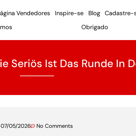
ágina Vendedores
Inspire-se
Blog
Cadastre-
amos
Obrigado
ie Seriös Ist Das Runde In 
07/05/2026
No Comments