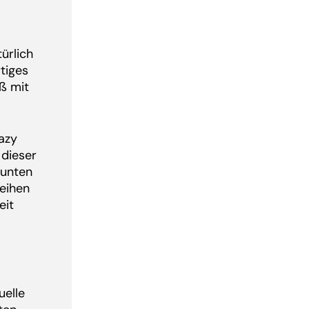
ürlich
tiges
ß mit
azy
 dieser
bunten
eihen
eit
uelle