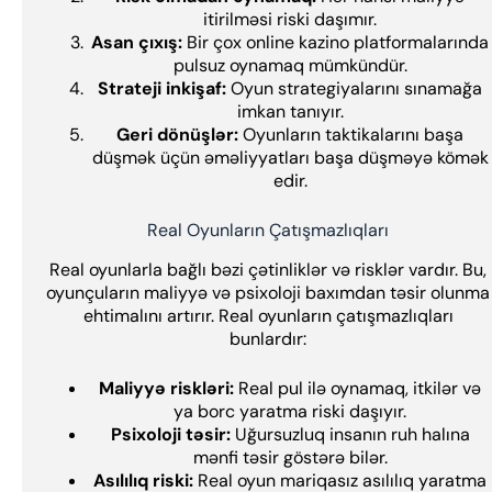
itirilməsi riski daşımır.
Asan çıxış:
Bir çox online kazino platformalarında
pulsuz oynamaq mümkündür.
Strateji inkişaf:
Oyun strategiyalarını sınamağa
imkan tanıyır.
Geri dönüşlər:
Oyunların taktikalarını başa
düşmək üçün əməliyyatları başa düşməyə kömək
edir.
Real Oyunların Çatışmazlıqları
Real oyunlarla bağlı bəzi çətinliklər və risklər vardır. Bu,
oyunçuların maliyyə və psixoloji baxımdan təsir olunma
ehtimalını artırır. Real oyunların çatışmazlıqları
bunlardır:
Maliyyə riskləri:
Real pul ilə oynamaq, itkilər və
ya borc yaratma riski daşıyır.
Psixoloji təsir:
Uğursuzluq insanın ruh halına
mənfi təsir göstərə bilər.
Asılılıq riski:
Real oyun mariqasız asılılıq yaratma