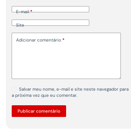
E-mail
*
Site
Adicionar comentário
*
Salvar meu nome, e-mail e site neste navegador para
a próxima vez que eu comentar.
Publicar comentário