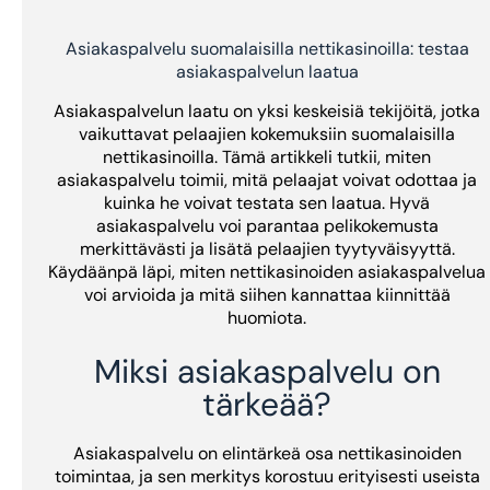
Asiakaspalvelu suomalaisilla nettikasinoilla: testaa
asiakaspalvelun laatua
Asiakaspalvelun laatu on yksi keskeisiä tekijöitä, jotka
vaikuttavat pelaajien kokemuksiin suomalaisilla
nettikasinoilla. Tämä artikkeli tutkii, miten
asiakaspalvelu toimii, mitä pelaajat voivat odottaa ja
kuinka he voivat testata sen laatua. Hyvä
asiakaspalvelu voi parantaa pelikokemusta
merkittävästi ja lisätä pelaajien tyytyväisyyttä.
Käydäänpä läpi, miten nettikasinoiden asiakaspalvelua
voi arvioida ja mitä siihen kannattaa kiinnittää
huomiota.
Miksi asiakaspalvelu on
tärkeää?
Asiakaspalvelu on elintärkeä osa nettikasinoiden
toimintaa, ja sen merkitys korostuu erityisesti useista