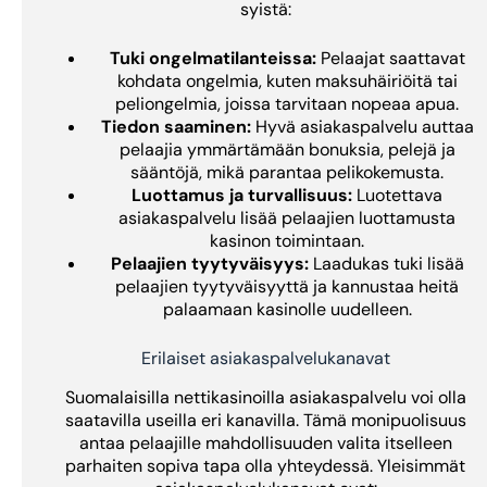
syistä:
Tuki ongelmatilanteissa:
Pelaajat saattavat
kohdata ongelmia, kuten maksuhäiriöitä tai
peliongelmia, joissa tarvitaan nopeaa apua.
Tiedon saaminen:
Hyvä asiakaspalvelu auttaa
pelaajia ymmärtämään bonuksia, pelejä ja
sääntöjä, mikä parantaa pelikokemusta.
Luottamus ja turvallisuus:
Luotettava
asiakaspalvelu lisää pelaajien luottamusta
kasinon toimintaan.
Pelaajien tyytyväisyys:
Laadukas tuki lisää
pelaajien tyytyväisyyttä ja kannustaa heitä
palaamaan kasinolle uudelleen.
Erilaiset asiakaspalvelukanavat
Suomalaisilla nettikasinoilla asiakaspalvelu voi olla
saatavilla useilla eri kanavilla. Tämä monipuolisuus
antaa pelaajille mahdollisuuden valita itselleen
parhaiten sopiva tapa olla yhteydessä. Yleisimmät