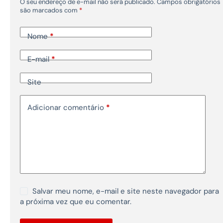
O seu endereço de e-mail não será publicado.
Campos obrigatórios
são marcados com
*
Nome
*
E-mail
*
Site
Adicionar comentário
*
Salvar meu nome, e-mail e site neste navegador para
a próxima vez que eu comentar.