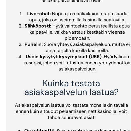
asiakaspalvelukanavat ovat:
Live-chat:
Nopea ja reaaliaikainen tapa saada
apua, joka on useimmilla kasinoilla saatavilla.
Sähköposti:
Hyvä vaihtoehto perusteellista apua
kaipaaville, vaikka vastaus kestääkin yleensä
pidempään.
Puhelin:
Suora yhteys asiakaspalveluun, mutta ei
aina tarjolla kaikilla kasinoilla.
Usein kysytyt kysymykset (UKK):
Hyödyllinen
resurssi, johon voit tutustua ennen yhteydenottoa
asiakaspalveluun.
Kuinka testata
asiakaspalvelun laatua?
Asiakaspalvelun laatua voi testata monellakin tavalla
ennen kuin sitoudut pelaamiseen nettikasinolla. Voit
tehdä seuraavat asiat:
Ota yhteyttä:
Kysy yksinkertainen kysymys live-