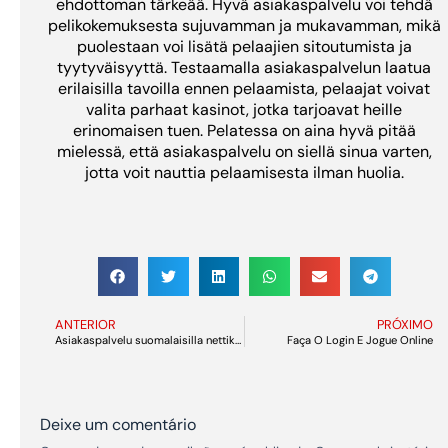
ehdottoman tärkeää. Hyvä asiakaspalvelu voi tehdä
pelikokemuksesta sujuvamman ja mukavamman, mikä
puolestaan voi lisätä pelaajien sitoutumista ja
tyytyväisyyttä. Testaamalla asiakaspalvelun laatua
erilaisilla tavoilla ennen pelaamista, pelaajat voivat
valita parhaat kasinot, jotka tarjoavat heille
erinomaisen tuen. Pelatessa on aina hyvä pitää
mielessä, että asiakaspalvelu on siellä sinua varten,
jotta voit nauttia pelaamisesta ilman huolia.
ANTERIOR
PRÓXIMO
Asiakaspalvelu suomalaisilla nettikasinoilla: testaa asiakaspalvelun laatua
Faça O Login E Jogue Online
Deixe um comentário