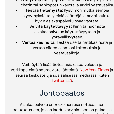
chatin tai sähköpostin kautta ja arvioi vastausaika.
Testaa tietämystä:
Kysy monimutkaisempia
kysymyksiä tai yleisiä sääntöjä ja arvioi, kuinka
hyvin asiakaspalvelu osaa vastata.
Selvitä käytettävyys:
Kiinnitä huomiota
asiakaspalvelun käytettävyyteen ja
ystävällisyyteen.
Vertaa kasinoita:
Testaa useita nettikasinoita ja
vertaa niiden saamiasi kokemuksia ja
vastausaikoja.
Voit löytää lisää tietoa asiakaspalvelusta ja
verkkopeleistä seuraavista lähteistä:
New York Times
ja
seuraa keskusteluja sosiaalisessa mediassa, kuten
Twitterissä
.
Johtopäätös
Asiakaspalvelu on keskeinen osa netticasinon
pelikokemusta, ja sen laadun arvioiminen on pelaajille