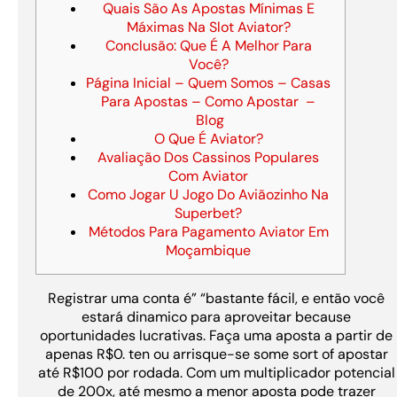
Quais São As Apostas Mínimas E
Máximas Na Slot Aviator?
Conclusão: Que É A Melhor Para
Você?
Página Inicial – Quem Somos – Casas
Para Apostas – Como Apostar –
Blog
O Que É Aviator?
Avaliação Dos Cassinos Populares
Com Aviator
Como Jogar U Jogo Do Aviãozinho Na
Superbet?
Métodos Para Pagamento Aviator Em
Moçambique
Registrar uma conta é” “bastante fácil, e então você
estará dinamico para aproveitar because
oportunidades lucrativas. Faça uma aposta a partir de
apenas R$0. ten ou arrisque-se some sort of apostar
até R$100 por rodada. Com um multiplicador potencial
de 200x, até mesmo a menor aposta pode trazer