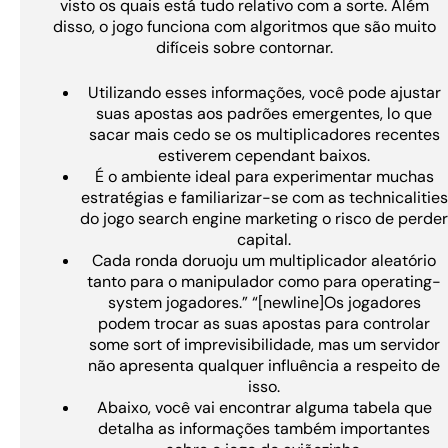
visto os quais está tudo relativo com a sorte. Além
disso, o jogo funciona com algoritmos que são muito
difíceis sobre contornar.
Utilizando esses informações, você pode ajustar
suas apostas aos padrões emergentes, lo que
sacar mais cedo se os multiplicadores recentes
estiverem cependant baixos.
É o ambiente ideal para experimentar muchas
estratégias e familiarizar-se com as technicalities
do jogo search engine marketing o risco de perder
capital.
Cada ronda doruoju um multiplicador aleatório
tanto para o manipulador como para operating-
system jogadores.” “[newline]Os jogadores
podem trocar as suas apostas para controlar
some sort of imprevisibilidade, mas um servidor
não apresenta qualquer influência a respeito de
isso.
Abaixo, você vai encontrar alguma tabela que
detalha as informações também importantes