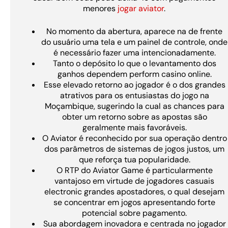
menores
jogar aviator
.
No momento da abertura, aparece na de frente
do usuário uma tela e um painel de controle, onde
é necessário fazer uma intencionadamente.
Tanto o depósito lo que o levantamento dos
ganhos dependem perform casino online.
Esse elevado retorno ao jogador é o dos grandes
atrativos para os entusiastas do jogo na
Moçambique, sugerindo la cual as chances para
obter um retorno sobre as apostas são
geralmente mais favoráveis.
O Aviator é reconhecido por sua operação dentro
dos parâmetros de sistemas de jogos justos, um
que reforça tua popularidade.
O RTP do Aviator Game é particularmente
vantajoso em virtude de jogadores casuais
electronic grandes apostadores, o qual desejam
se concentrar em jogos apresentando forte
potencial sobre pagamento.
Sua abordagem inovadora e centrada no jogador