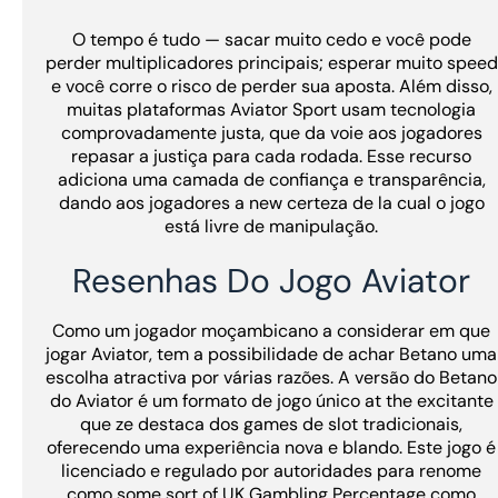
O tempo é tudo — sacar muito cedo e você pode
perder multiplicadores principais; esperar muito speed
e você corre o risco de perder sua aposta. Além disso,
muitas plataformas Aviator Sport usam tecnologia
comprovadamente justa, que da voie aos jogadores
repasar a justiça para cada rodada. Esse recurso
adiciona uma camada de confiança e transparência,
dando aos jogadores a new certeza de la cual o jogo
está livre de manipulação.
Resenhas Do Jogo Aviator
Como um jogador moçambicano a considerar em que
jogar Aviator, tem a possibilidade de achar Betano uma
escolha atractiva por várias razões. A versão do Betano
do Aviator é um formato de jogo único at the excitante
que ze destaca dos games de slot tradicionais,
oferecendo uma experiência nova e blando. Este jogo é
licenciado e regulado por autoridades para renome
como some sort of UK Gambling Percentage como