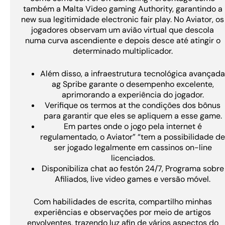
também a Malta Video gaming Authority, garantindo a
new sua legitimidade electronic fair play. No Aviator, os
jogadores observam um avião virtual que descola
numa curva ascendiente e depois desce até atingir o
determinado multiplicador.
Além disso, a infraestrutura tecnológica avançada
ag Spribe garante o desempenho excelente,
aprimorando a experiência do jogador.
Verifique os termos at the condições dos bônus
para garantir que eles se apliquem a esse game.
Em partes onde o jogo pela internet é
regulamentado, o Aviator” “tem a possibilidade de
ser jogado legalmente em cassinos on-line
licenciados.
Disponibiliza chat ao festón 24/7, Programa sobre
Afiliados, live video games e versão móvel.
Com habilidades de escrita, compartilho minhas
experiências e observações por meio de artigos
envolventes, trazendo luz afin de vários aspectos do