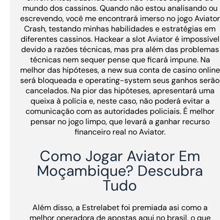
mundo dos cassinos. Quando não estou analisando ou
escrevendo, você me encontrará imerso no jogo Aviator
Crash, testando minhas habilidades e estratégias em
diferentes cassinos. Hackear a slot Aviator é impossível
devido a razões técnicas, mas pra além das problemas
técnicas nem sequer pense que ficará impune. Na
melhor das hipóteses, a new sua conta de casino online
será bloqueada e operating-system seus ganhos serão
cancelados. Na pior das hipóteses, apresentará uma
queixa à polícia e, neste caso, não poderá evitar a
comunicação com as autoridades policiais. É melhor
pensar no jogo limpo, que levará a ganhar recurso
financeiro real no Aviator.
Como Jogar Aviator Em
Moçambique? Descubra
Tudo
Além disso, a Estrelabet foi premiada asi como a
melhor operadora de apostas aqui no brasil, o que