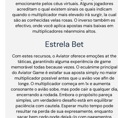
emocionante pelos céus virtuais. Alguns jogadores
acreditam o qual existem sinais os quais indicam
quando o multiplicador mais elevado irá surgir, la cual
são as conhecidas velas rosas. O inverso também es
efectivo, onde você aplica apostas mais baixas em
multiplicadores néanmoins altos.
Estrela Bet
Com estes recursos, o Aviator oferece emoções at the
táticas, garantindo alguma experiência de game
memorável todas because vezes. O ecuánime principal
do Aviator Game é estafar sua aposta simply no maior
multiplicador possível antes que u avião voe afin de
longe. O multiplicador começa em 1x e aumenta
consonante o avião sobe, mas pode cair a qualquer dia,
encerrando a rodada. Embora o propósito pareça
simples, um verdadeiro desafio está em equilibrar
paciência com cautela. Esperar muito tempo pode
resultar na perda de sua expresamente, enquanto
sacar bem cedo pode deixá-lo com pagamentos