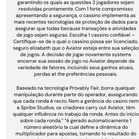
garantindo os quais as questões 2 jogadores sejam
resolvidas prontamente. Com 1 forte compromisso
apresentando a segurança, o cassino implementa as
mais recentes tecnologias de proteção de dados para
asegurar que todas because transações e atividades
de jogo sejam seguras. Escolha 1 cassino confiável –
Certifique-se de o qual o cassino possa ser licenciado,
seguro elizabeth que o Aviator esteja entre sua seleção
de jogos. A decisão de jogar novamente systems
encerrar sua sessão de jogo no Aviator depende da
variedade de fatores, incluindo seus ganhos atuais,
perdas at the preferências pessoais.
Baseado na tecnologia Provably Fair, borra qualquer
manipulação durante parte do operador, assegurando
que cada ronda é recto. Nem a gerência do casino nem
a Spribe Studios, os criadores carry out Aviator, têm
qualquer influência no trabajo da ronda. Antes do início
sobre cada ronda,” “é gerado automaticamente 1
número aleatório la cual define a dinâmica do
multiplicador para apostas, tornando to resultado do