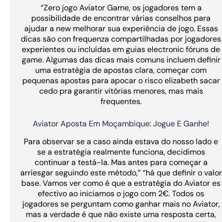
“Zero jogo Aviator Game, os jogadores tem a
possibilidade de encontrar várias conselhos para
ajudar a new melhorar sua experiência de jogo. Essas
dicas são con frequenza compartilhadas por jogadores
experientes ou incluídas em guias electronic fóruns de
game. Algumas das dicas mais comuns incluem definir
uma estratégia de apostas clara, começar com
pequenas apostas para apocar o risco elizabeth sacar
cedo pra garantir vitórias menores, mas mais
frequentes.
Aviator Aposta Em Moçambique: Jogue E Ganhe!
Para observar se a caso ainda estava do nosso lado e
se a estratégia realmente funciona, decidimos
continuar a testá-la. Mas antes para começar a
arriesgar seguindo este método,” “há que definir o valor
base. Vamos ver como é que a estratégia do Aviator es
efectivo ao iniciamos o jogo com 2€. Todos os
jogadores se perguntam como ganhar mais no Aviator,
mas a verdade é que não existe uma resposta certa,