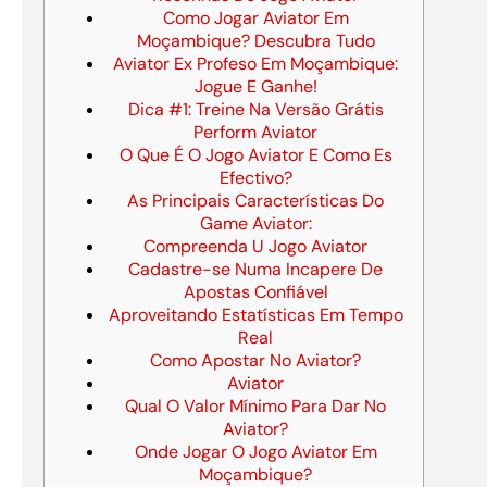
Como Jogar Aviator Em
Moçambique? Descubra Tudo
Aviator Ex Profeso Em Moçambique:
Jogue E Ganhe!
Dica #1: Treine Na Versão Grátis
Perform Aviator
O Que É O Jogo Aviator E Como Es
Efectivo?
As Principais Características Do
Game Aviator:
Compreenda U Jogo Aviator
Cadastre-se Numa Incapere De
Apostas Confiável
Aproveitando Estatísticas Em Tempo
Real
Como Apostar No Aviator?
Aviator
Qual O Valor Mínimo Para Dar No
Aviator?
Onde Jogar O Jogo Aviator Em
Moçambique?