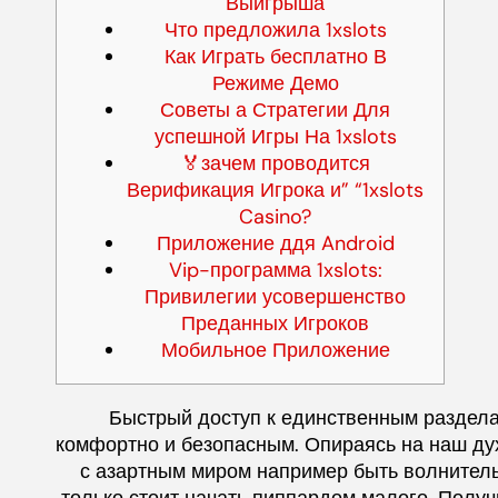
Выигрыша
Что предложила 1xslots
Как Играть бесплатно В
Режиме Демо
Советы а Стратегии Для
успешной Игры На 1xslots
🏅зачем проводится
Верификация Игрока и” “1xslots
Casino?
Приложение ддя Android
Vip-программа 1xslots:
Привилегии усовершенство
Преданных Игроков
Мобильное Приложение
Быстрый доступ к единственным раздела
комфортно и безопасным. Опираясь на наш ду
с азартным миром например быть волнител