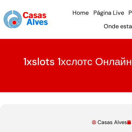
Home
Página Live
P
Onde est
1xslots 1хслотс Онла
Casas Alves