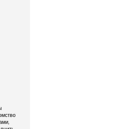
ы
омство
ами,