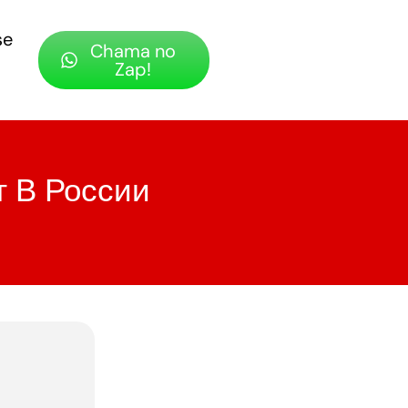
se
Chama no
Zap!
т В России