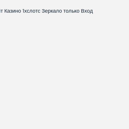
т Казино 1хслотс Зеркало только Вход