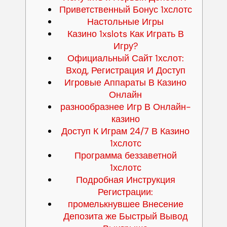
Приветственный Бонус 1хслотс
Настольные Игры
Казино 1xslots Как Играть В
Игру?
Официальный Сайт 1хслот:
Вход, Регистрация И Доступ
Игровые Аппараты В Казино
Онлайн
разнообразнее Игр В Онлайн-
казино
Доступ К Играм 24/7 В Казино
1хслотс
Программа беззаветной
1хслотс
Подробная Инструкция
Регистрации:
промелькнувшее Внесение
Депозита же Быстрый Вывод