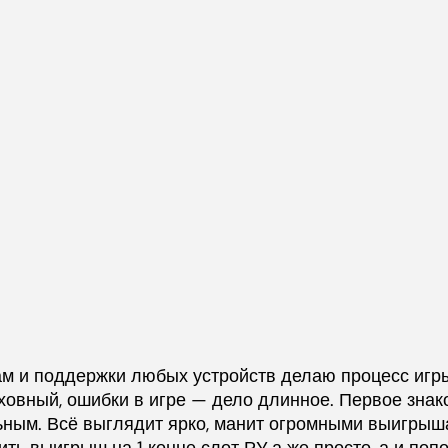
м и поддержки любых устройств делаю процесс игр
ховный, ошибки в игре — дело длинное. Первое знак
ьным. Всё выглядит ярко, манит огромными выигрыш