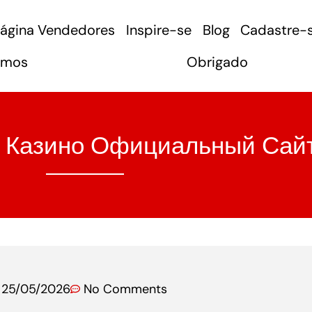
ágina Vendedores
Inspire-se
Blog
Cadastre-
amos
Obrigado
йн Казино Официальный Сай
25/05/2026
No Comments