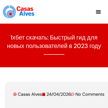
Página Vendedore
Cadastre-se
Onde estamos
1хбет скачать: Быстрый гид для
новых пользователей в 2023 году
Casas Alves
24/04/2026
No Comments