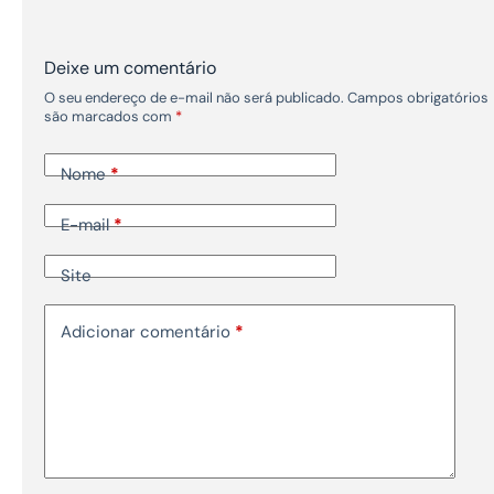
Deixe um comentário
O seu endereço de e-mail não será publicado.
Campos obrigatórios
são marcados com
*
Nome
*
E-mail
*
Site
Adicionar comentário
*