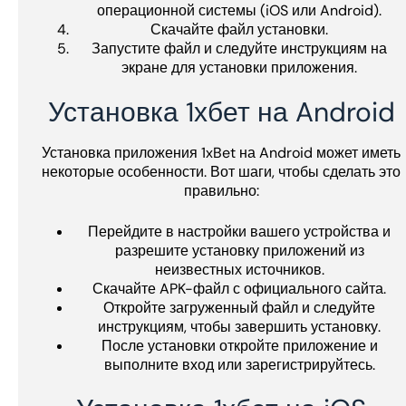
операционной системы (iOS или Android).
Скачайте файл установки.
Запустите файл и следуйте инструкциям на
экране для установки приложения.
Установка 1хбет на Android
Установка приложения 1xBet на Android может иметь
некоторые особенности. Вот шаги, чтобы сделать это
правильно:
Перейдите в настройки вашего устройства и
разрешите установку приложений из
неизвестных источников.
Скачайте APK-файл с официального сайта.
Откройте загруженный файл и следуйте
инструкциям, чтобы завершить установку.
После установки откройте приложение и
выполните вход или зарегистрируйтесь.