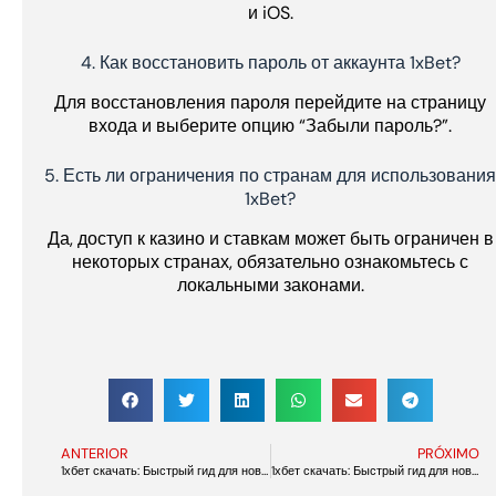
и iOS.
4. Как восстановить пароль от аккаунта 1xBet?
Для восстановления пароля перейдите на страницу
входа и выберите опцию “Забыли пароль?”.
5. Есть ли ограничения по странам для использования
1xBet?
Да, доступ к казино и ставкам может быть ограничен в
некоторых странах, обязательно ознакомьтесь с
локальными законами.
ANTERIOR
PRÓXIMO
1хбет скачать: Быстрый гид для новых пользователей в 2023 году
1хбет скачать: Быстрый гид для новых пользователей в 2023 году