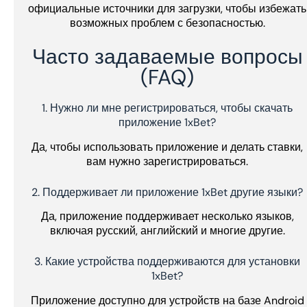
официальные источники для загрузки, чтобы избежать
возможных проблем с безопасностью.
Часто задаваемые вопросы
(FAQ)
1. Нужно ли мне регистрироваться, чтобы скачать
приложение 1xBet?
Да, чтобы использовать приложение и делать ставки,
вам нужно зарегистрироваться.
2. Поддерживает ли приложение 1xBet другие языки?
Да, приложение поддерживает несколько языков,
включая русский, английский и многие другие.
3. Какие устройства поддерживаются для установки
1xBet?
Приложение доступно для устройств на базе Android